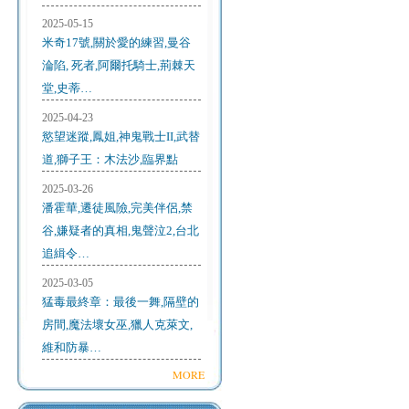
2025-05-15
米奇17號,關於愛的練習,曼谷
淪陷, 死者,阿爾托騎士,荊棘天
堂,史蒂…
2025-04-23
慾望迷蹤,鳳姐,神鬼戰士II,武替
道,獅子王：木法沙,臨界點
2025-03-26
潘霍華,遷徒風險,完美伴侶,禁
谷,嫌疑者的真相,鬼聲泣2,台北
追緝令…
2025-03-05
猛毒最終章：最後一舞,隔壁的
房間,魔法壞女巫,獵人克萊文,
維和防暴…
MORE