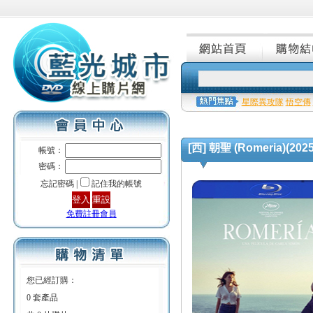
星際異攻隊
悟空傳
[西] 朝聖 (Romeria)(2025
帳號：
密碼：
忘記密碼 |
記住我的帳號
免費註冊會員
您已經訂購：
0 套產品