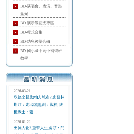
BD-演唱會、表演、音樂
藍光
BD-演示碟藍光專區
BD-程式合集
BD-幼兒教學合輯
BD-國小國中高中補習班
教學
2026-03-21
欣德之聲,動物方城市2,史普林
斯汀：走出虛無,創：戰神, 終
極戰士：殺…
2026-01-22
出神入化3,重擊人生,角頭：鬥