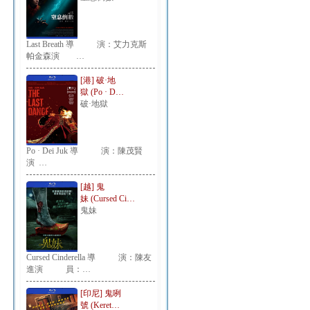
Last Breath 導 演：艾力克斯
帕金森演 …
[港] 破·地
獄 (Po · D…
破·地獄
Po · Dei Juk 導 演：陳茂賢
演 …
[越] 鬼
妹 (Cursed Ci…
鬼妹
Cursed Cinderella 導 演：陳友
進演 員：…
[印尼] 鬼咧
號 (Keret…