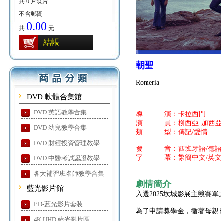
共 0 片碟片
不含郵資
0.00
共
元
結帳
朝聖
Romeria
DVD 軟體合集館
DVD 英語教學合集
導 演：卡拉西門
演 員：柳西亞·加西亞/米
DVD 幼兒教學合集
類 型：傳記/愛情
DVD 財經投資管理教學
發 音：西班牙語/德
字 幕：繁簡中文/英
DVD 中醫考試認證教學
各大補習班名師教學合集
劇情簡介
藍光影片館
入選2025坎城影展主競賽單
BD-蓝光影片套装
為了申請獎學金，循著母親
4K UHD 藍光影片區