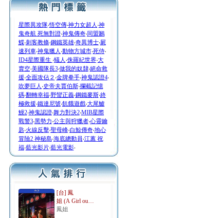
星際異攻隊
‧
悟空傳
‧
神力女超人
‧
神
鬼奇航 死無對證
‧
神鬼傳奇
‧
同盟鶼
鰈
‧
刺客教條
‧
鋼鐵英雄
‧
奇異博士
‧
屍
速列車
‧
神鬼獵人
‧
動物方城市
‧
死侍
‧
ID4星際重生
‧
蟻人
‧
侏羅紀世界
‧
大
賣空
‧
美國隊長3
‧
做我的奴隸
‧
絕命救
援
‧
全面攻佔２
‧
金牌拳手
‧
神鬼認證4
‧
吹夢巨人
‧
史帝夫賈伯斯
‧
攔截記憶
碼
‧
翻轉幸福
‧
野蠻正義
‧
鋼鐵麥斯
‧
終
極救援
‧
鐵達尼號
‧
飢餓遊戲
‧
大尾鱸
鰻2
‧
神鬼認證
‧
舞力對決2
‧
MIB星際
戰警3
‧
黑勢力
‧
公主與狩獵者
‧
心靈鑰
匙
‧
火線反擊
‧
聖母峰
‧
白鯨傳奇
‧
地心
冒險2 神秘島
‧
海底總動員
‧
江蕙 祝
福
‧
藍光影片
‧
藍光電影
‧
[台] 鳳
姐 (A Girl ou…
鳳姐