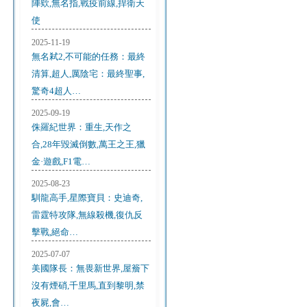
陣欸,無名指,戰疫前線,捍衛天
使
2025-11-19
無名弒2,不可能的任務：最終
清算,超人,厲陰宅：最終聖事,
驚奇4超人…
2025-09-19
侏羅紀世界：重生,天作之
合,28年毀滅倒數,萬王之王,獵
金·遊戲,F1電…
2025-08-23
馴龍高手,星際寶貝：史迪奇,
雷霆特攻隊,無線殺機,復仇反
擊戰,絕命…
2025-07-07
美國隊長：無畏新世界,屋簷下
沒有煙硝,千里馬,直到黎明,禁
夜屍,會…