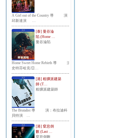
A Girl out of the Country 導 演：
邱新達演 …
[泰] 曼谷淪
陷 (Home …
曼谷淪陷
Home Sweet Home Rebirth 導 演：
史特芬哈克/亞…
[港] 粗獷派建築
師 (T…
粗獷派建築師
The Brutalist 導 演：布拉迪科
貝特演 …
[港] 窒息倒
數 (Last …
窒息倒數