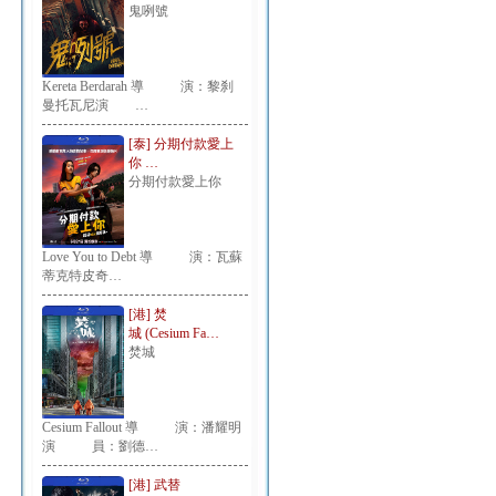
鬼咧號
Kereta Berdarah 導 演：黎刹
曼托瓦尼演 …
[泰] 分期付款愛上
你 …
分期付款愛上你
Love You to Debt 導 演：瓦蘇
蒂克特皮奇…
[港] 焚
城 (Cesium Fa…
焚城
Cesium Fallout 導 演：潘耀明
演 員：劉德…
[港] 武替