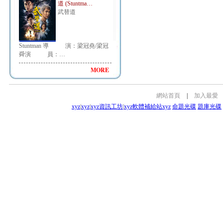
道 (Stuntma…
武替道
Stuntman 導 演：梁冠堯/梁冠
舜演 員：…
MORE
網站首頁
|
加入最愛
xyz
|
xyz
|
xyz資訊工坊
|
xyz軟體補給站
xyz
命題光碟
題庫光碟