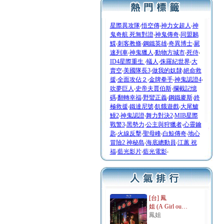
星際異攻隊
‧
悟空傳
‧
神力女超人
‧
神
鬼奇航 死無對證
‧
神鬼傳奇
‧
同盟鶼
鰈
‧
刺客教條
‧
鋼鐵英雄
‧
奇異博士
‧
屍
速列車
‧
神鬼獵人
‧
動物方城市
‧
死侍
‧
ID4星際重生
‧
蟻人
‧
侏羅紀世界
‧
大
賣空
‧
美國隊長3
‧
做我的奴隸
‧
絕命救
援
‧
全面攻佔２
‧
金牌拳手
‧
神鬼認證4
‧
吹夢巨人
‧
史帝夫賈伯斯
‧
攔截記憶
碼
‧
翻轉幸福
‧
野蠻正義
‧
鋼鐵麥斯
‧
終
極救援
‧
鐵達尼號
‧
飢餓遊戲
‧
大尾鱸
鰻2
‧
神鬼認證
‧
舞力對決2
‧
MIB星際
戰警3
‧
黑勢力
‧
公主與狩獵者
‧
心靈鑰
匙
‧
火線反擊
‧
聖母峰
‧
白鯨傳奇
‧
地心
冒險2 神秘島
‧
海底總動員
‧
江蕙 祝
福
‧
藍光影片
‧
藍光電影
‧
[台] 鳳
姐 (A Girl ou…
鳳姐