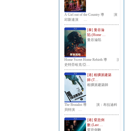
A Girl out of the Country 導 演：
邱新達演 …
[泰] 曼谷淪
陷 (Home …
曼谷淪陷
Home Sweet Home Rebirth 導 演：
史特芬哈克/亞…
[港] 粗獷派建築
師 (T…
粗獷派建築師
The Brutalist 導 演：布拉迪科
貝特演 …
[港] 窒息倒
數 (Last …
窒息倒數