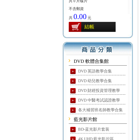
共 0 片碟片
不含郵資
0.00
共
元
結帳
DVD 軟體合集館
DVD 英語教學合集
DVD 幼兒教學合集
DVD 財經投資管理教學
DVD 中醫考試認證教學
各大補習班名師教學合集
藍光影片館
BD-蓝光影片套装
4K UHD 藍光影片區