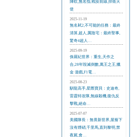
陣欸,無名指,戰疫前線,捍衛天
使
2025-11-19
無名弒2,不可能的任務：最終
清算,超人,厲陰宅：最終聖事,
驚奇4超人…
2025-09-19
侏羅紀世界：重生,天作之
合,28年毀滅倒數,萬王之王,獵
金·遊戲,F1電…
2025-08-23
馴龍高手,星際寶貝：史迪奇,
雷霆特攻隊,無線殺機,復仇反
擊戰,絕命…
2025-07-07
美國隊長：無畏新世界,屋簷下
沒有煙硝,千里馬,直到黎明,禁
夜屍,會…