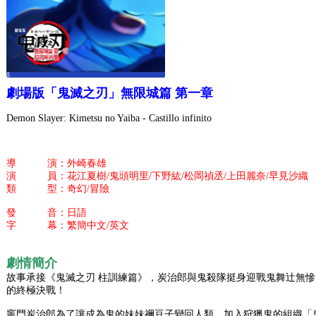
劇場版「鬼滅之刃」無限城篇 第一章
Demon Slayer: Kimetsu no Yaiba - Castillo infinito
導 演：外崎春雄
演 員：花江夏樹/鬼頭明里/下野紘/松岡禎丞/上田麗奈/早見沙織
類 型：奇幻/冒險
發 音：日語
字 幕：繁簡中文/英文
劇情簡介
故事承接《鬼滅之刃 柱訓練篇》，炭治郎與鬼殺隊挺身迎戰鬼舞辻無
的終極決戰！
竈門炭治郎為了讓成為鬼的妹妹禰豆子變回人類，加入狩獵鬼的組織「