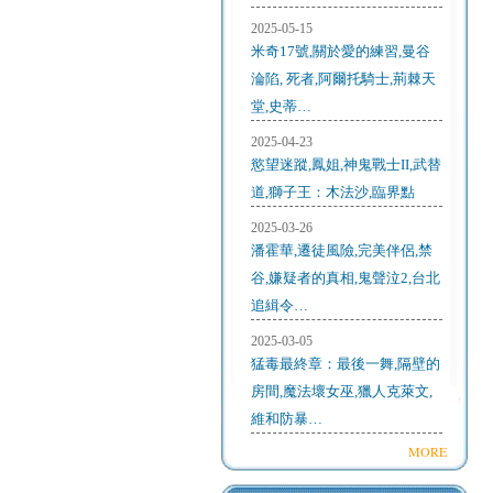
2025-05-15
米奇17號,關於愛的練習,曼谷
淪陷, 死者,阿爾托騎士,荊棘天
堂,史蒂…
2025-04-23
慾望迷蹤,鳳姐,神鬼戰士II,武替
道,獅子王：木法沙,臨界點
2025-03-26
潘霍華,遷徒風險,完美伴侶,禁
谷,嫌疑者的真相,鬼聲泣2,台北
追緝令…
2025-03-05
猛毒最終章：最後一舞,隔壁的
房間,魔法壞女巫,獵人克萊文,
維和防暴…
MORE