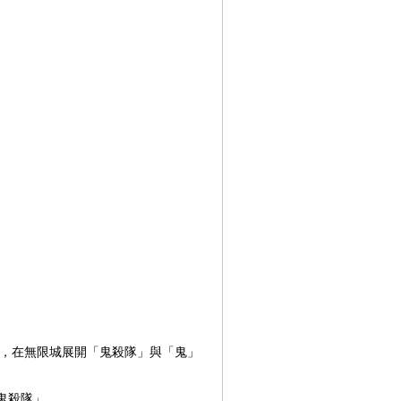
慘，在無限城展開「鬼殺隊」與「鬼」
鬼殺隊」。