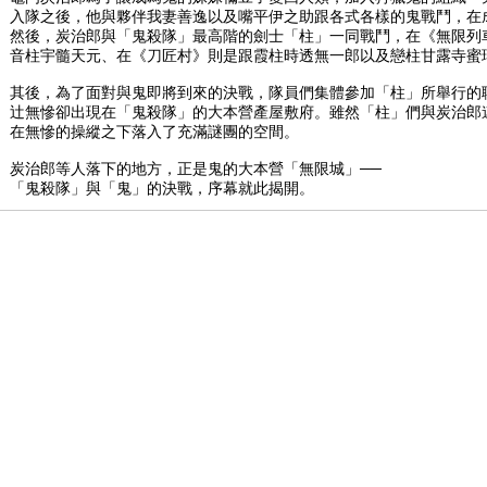
入隊之後，他與夥伴我妻善逸以及嘴平伊之助跟各式各樣的鬼戰鬥，在
然後，炭治郎與「鬼殺隊」最高階的劍士「柱」一同戰鬥，在《無限列
音柱宇髓天元、在《刀匠村》則是跟霞柱時透無一郎以及戀柱甘露寺蜜
其後，為了面對與鬼即將到來的決戰，隊員們集體參加「柱」所舉行的
辻無慘卻出現在「鬼殺隊」的大本營產屋敷府。雖然「柱」們與炭治郎
在無慘的操縱之下落入了充滿謎團的空間。
炭治郎等人落下的地方，正是鬼的大本營「無限城」──
「鬼殺隊」與「鬼」的決戰，序幕就此揭開。