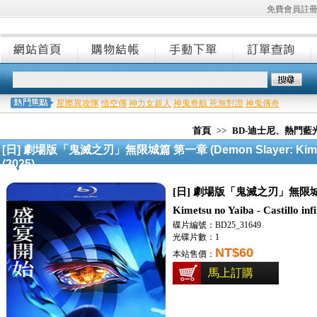
免費會員註
星際異攻隊
悟空傳
神力女超人
神鬼奇航 死無對證
神鬼傳奇
首頁
>>
BD-迪士尼、熱門藍
[日] 劇場版「鬼滅之刃」無限城篇 第一章 (Demon Slayer: Kimetsu no 
(2025)
[日] 劇場版「鬼滅之刃」無限城篇 第
Kimetsu no Yaiba - Castillo inf
碟片編號：BD25_31649
光碟片數：1
NT$60
本站售價：
馬上訂購