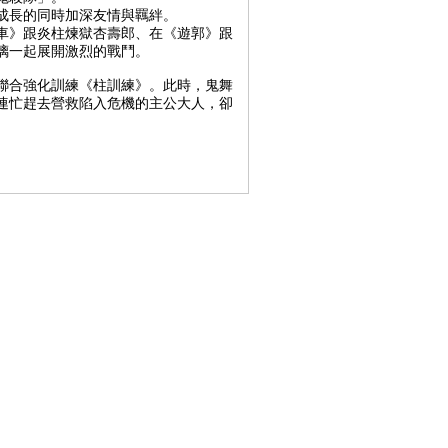
成長的同時加深友情與羈絆。
車》跟炎柱煉獄杏壽郎、在《遊郭》跟
璃一起展開激烈的戰鬥。
聯合強化訓練《柱訓練》。此時，鬼舞
連忙趕去營救陷入危機的主公大人，卻