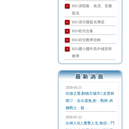
BD-演唱會、表演、音樂
藍光
BD-演示碟藍光專區
BD-程式合集
BD-幼兒教學合輯
BD-國小國中高中補習班
教學
2026-03-21
欣德之聲,動物方城市2,史普林
斯汀：走出虛無,創：戰神, 終
極戰士：殺…
2026-01-22
出神入化3,重擊人生,角頭：鬥