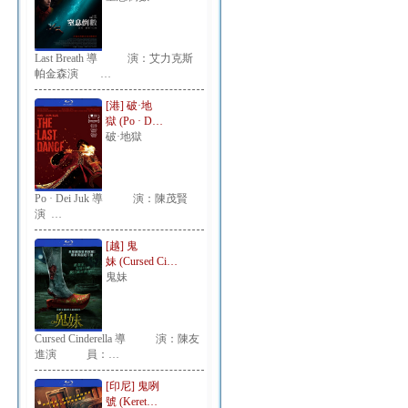
Last Breath 導 演：艾力克斯
帕金森演 …
[港] 破·地
獄 (Po · D…
破·地獄
Po · Dei Juk 導 演：陳茂賢
演 …
[越] 鬼
妹 (Cursed Ci…
鬼妹
Cursed Cinderella 導 演：陳友
進演 員：…
[印尼] 鬼咧
號 (Keret…