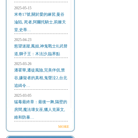
2025-05-15
米奇17號,關於愛的練習,曼谷
淪陷, 死者,阿爾托騎士,荊棘天
堂,史蒂…
2025-04-23
慾望迷蹤,鳳姐,神鬼戰士II,武替
道,獅子王：木法沙,臨界點
2025-03-26
潘霍華,遷徒風險,完美伴侶,禁
谷,嫌疑者的真相,鬼聲泣2,台北
追緝令…
2025-03-05
猛毒最終章：最後一舞,隔壁的
房間,魔法壞女巫,獵人克萊文,
維和防暴…
MORE