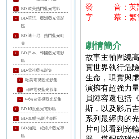
發 音：英
BD-歐美熱門藍光電影
字 幕：繁簡
BD-華語、亞洲藍光電影
區
BD-迪士尼、熱門藍光動
劇情簡介
畫
BD-日本、韓國藍光電影
故事主軸圍繞
區
實世界執行危
BD-電視藍光影集
生命，現實與虛
歐美電視藍光影集
演擁有超強力
日韓電視藍光影集
員陣容還包括
中港台電視藍光影集
斯，以及影后
BD-印度藍光電影區
系列最經典的
BD-3D藍光影片專區
片可以看到光
BD-知識、紀錄片藍光專
區