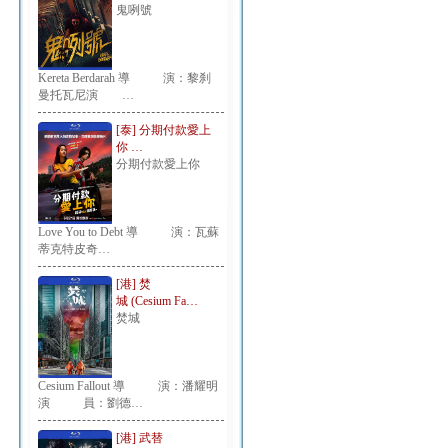
鬼咧號
Kereta Berdarah 導 演：黎刹
曼托瓦尼演 …
[泰] 分期付款愛上
你 …
分期付款愛上你
Love You to Debt 導 演：瓦蘇
蒂克特皮奇…
[港] 焚
城 (Cesium Fa…
焚城
Cesium Fallout 導 演：潘耀明
演 員：劉德…
[港] 武替