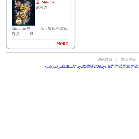
道 (Stuntma…
武替道
Stuntman 導 演：梁冠堯/梁冠
舜演 員：…
MORE
網站首頁
|
加入最愛
xyz
|
xyz
|
xyz資訊工坊
|
xyz軟體補給站
xyz
命題光碟
題庫光碟