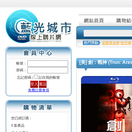
星際異攻隊
悟空傳
[美] 創：戰神 (Tron: Ares
帳號：
密碼：
忘記密碼 |
記住我的帳號
免費註冊會員
您已經訂購：
0 套產品