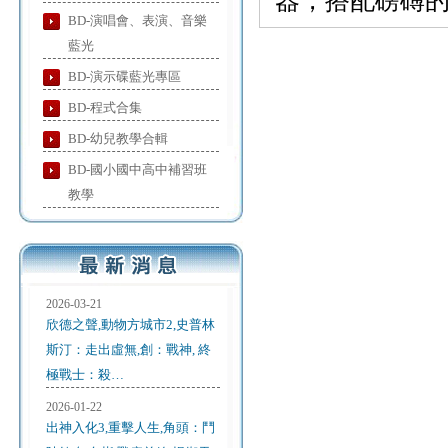
器，搭配磅礡
BD-演唱會、表演、音樂
藍光
BD-演示碟藍光專區
BD-程式合集
BD-幼兒教學合輯
BD-國小國中高中補習班
教學
2026-03-21
欣德之聲,動物方城市2,史普林
斯汀：走出虛無,創：戰神, 終
極戰士：殺…
2026-01-22
出神入化3,重擊人生,角頭：鬥