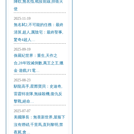
陣欸,無名指,戰疫前線,捍衛天
使
2025-11-19
無名弒2,不可能的任務：最終
清算,超人,厲陰宅：最終聖事,
驚奇4超人…
2025-09-19
侏羅紀世界：重生,天作之
合,28年毀滅倒數,萬王之王,獵
金·遊戲,F1電…
2025-08-23
馴龍高手,星際寶貝：史迪奇,
雷霆特攻隊,無線殺機,復仇反
擊戰,絕命…
2025-07-07
美國隊長：無畏新世界,屋簷下
沒有煙硝,千里馬,直到黎明,禁
夜屍,會…