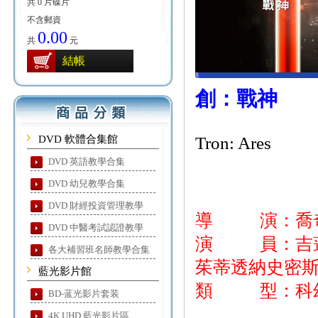
共 0 片碟片
不含郵資
0.00
共
元
結帳
創：戰神
DVD 軟體合集館
Tron: Ares
DVD 英語教學合集
DVD 幼兒教學合集
DVD 財經投資管理教學
導 演：喬
DVD 中醫考試認證教學
演 員：吉蓮安
各大補習班名師教學合集
茱蒂透納史密
藍光影片館
類 型：科幻
BD-蓝光影片套装
4K UHD 藍光影片區