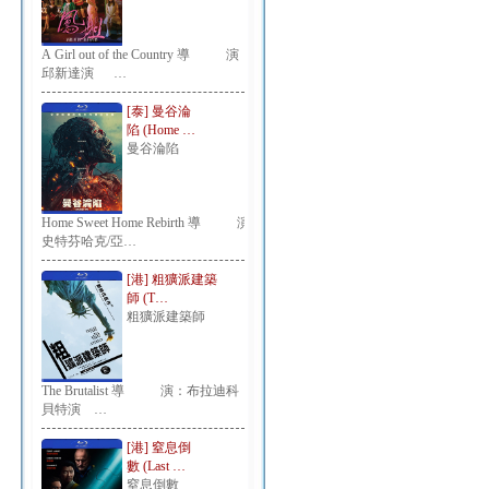
A Girl out of the Country 導 演：
邱新達演 …
[泰] 曼谷淪
陷 (Home …
曼谷淪陷
Home Sweet Home Rebirth 導 演：
史特芬哈克/亞…
[港] 粗獷派建築
師 (T…
粗獷派建築師
The Brutalist 導 演：布拉迪科
貝特演 …
[港] 窒息倒
數 (Last …
窒息倒數