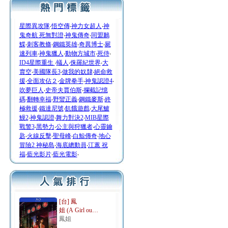
星際異攻隊
‧
悟空傳
‧
神力女超人
‧
神
鬼奇航 死無對證
‧
神鬼傳奇
‧
同盟鶼
鰈
‧
刺客教條
‧
鋼鐵英雄
‧
奇異博士
‧
屍
速列車
‧
神鬼獵人
‧
動物方城市
‧
死侍
‧
ID4星際重生
‧
蟻人
‧
侏羅紀世界
‧
大
賣空
‧
美國隊長3
‧
做我的奴隸
‧
絕命救
援
‧
全面攻佔２
‧
金牌拳手
‧
神鬼認證4
‧
吹夢巨人
‧
史帝夫賈伯斯
‧
攔截記憶
碼
‧
翻轉幸福
‧
野蠻正義
‧
鋼鐵麥斯
‧
終
極救援
‧
鐵達尼號
‧
飢餓遊戲
‧
大尾鱸
鰻2
‧
神鬼認證
‧
舞力對決2
‧
MIB星際
戰警3
‧
黑勢力
‧
公主與狩獵者
‧
心靈鑰
匙
‧
火線反擊
‧
聖母峰
‧
白鯨傳奇
‧
地心
冒險2 神秘島
‧
海底總動員
‧
江蕙 祝
福
‧
藍光影片
‧
藍光電影
‧
[台] 鳳
姐 (A Girl ou…
鳳姐