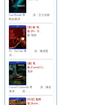
Last Breath 導 演：艾力克斯
帕金森演 …
[港] 破·地
獄 (Po · D…
破·地獄
Po · Dei Juk 導 演：陳茂賢
演 …
[越] 鬼
妹 (Cursed Ci…
鬼妹
Cursed Cinderella 導 演：陳友
進演 員：…
[印尼] 鬼咧
號 (Keret…