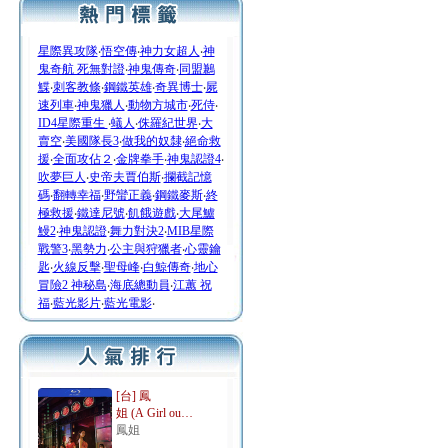
星際異攻隊
‧
悟空傳
‧
神力女超人
‧
神
鬼奇航 死無對證
‧
神鬼傳奇
‧
同盟鶼
鰈
‧
刺客教條
‧
鋼鐵英雄
‧
奇異博士
‧
屍
速列車
‧
神鬼獵人
‧
動物方城市
‧
死侍
‧
ID4星際重生
‧
蟻人
‧
侏羅紀世界
‧
大
賣空
‧
美國隊長3
‧
做我的奴隸
‧
絕命救
援
‧
全面攻佔２
‧
金牌拳手
‧
神鬼認證4
‧
吹夢巨人
‧
史帝夫賈伯斯
‧
攔截記憶
碼
‧
翻轉幸福
‧
野蠻正義
‧
鋼鐵麥斯
‧
終
極救援
‧
鐵達尼號
‧
飢餓遊戲
‧
大尾鱸
鰻2
‧
神鬼認證
‧
舞力對決2
‧
MIB星際
戰警3
‧
黑勢力
‧
公主與狩獵者
‧
心靈鑰
匙
‧
火線反擊
‧
聖母峰
‧
白鯨傳奇
‧
地心
冒險2 神秘島
‧
海底總動員
‧
江蕙 祝
福
‧
藍光影片
‧
藍光電影
‧
[台] 鳳
姐 (A Girl ou…
鳳姐