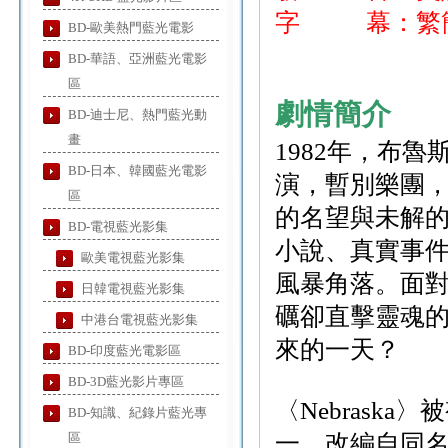
字 幕：繁簡
BD-歐美熱門藍光電影
BD-華語、亞洲藍光電影
區
劇情簡介
BD-迪士尼、熱門藍光動
畫
1982年，布魯
BD-日本、韓國藍光電影
演，暫別樂團
區
的名望與未解
BD-電視藍光影集
小說、真實事
歐美電視藍光影集
風暴角落。面
日韓電視藍光影集
礪卻直擊靈魂
中港台電視藍光影集
來的一天？
BD-印度藍光電影區
BD-3D藍光影片專區
〈Nebrask
BD-知識、紀錄片藍光專
區
一。改編自同