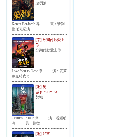
鬼咧號
Kereta Berdarah 導 演：黎刹
曼托瓦尼演 …
[泰] 分期付款愛上
你 …
分期付款愛上你
Love You to Debt 導 演：瓦蘇
蒂克特皮奇…
[港] 焚
城 (Cesium Fa…
焚城
Cesium Fallout 導 演：潘耀明
演 員：劉德…
[港] 武替