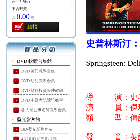
共 0 片碟片
不含郵資
0.00
共
元
結帳
史普林斯汀
DVD 軟體合集館
Springsteen: De
DVD 英語教學合集
DVD 幼兒教學合集
DVD 財經投資管理教學
導 演：史
DVD 中醫考試認證教學
演 員：傑瑞
各大補習班名師教學合集
類 型：傳
藍光影片館
BD-蓝光影片套装
發 音：英
4K UHD 藍光影片區