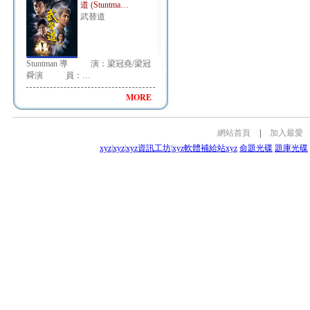
道 (Stuntma…
武替道
Stuntman 導 演：梁冠堯/梁冠
舜演 員：…
MORE
網站首頁
|
加入最愛
xyz
|
xyz
|
xyz資訊工坊
|
xyz軟體補給站
xyz
命題光碟
題庫光碟