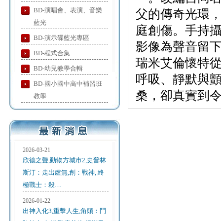
BD-演唱會、表演、音樂
父的傳奇光環
藍光
庭創傷。手持
BD-演示碟藍光專區
影像為聲音留
BD-程式合集
瑞米艾倫懷特
BD-幼兒教學合輯
呼吸、靜默與
BD-國小國中高中補習班
桑，卻真實到
教學
2026-03-21
欣德之聲,動物方城市2,史普林
斯汀：走出虛無,創：戰神, 終
極戰士：殺…
2026-01-22
出神入化3,重擊人生,角頭：鬥