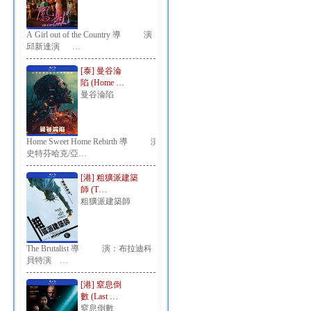
A Girl out of the Country 導 演：
邱新達演 …
[泰] 曼谷淪
陷 (Home …
曼谷淪陷
Home Sweet Home Rebirth 導 演：
史特芬哈克/亞…
[港] 粗獷派建築
師 (T…
粗獷派建築師
The Brutalist 導 演：布拉迪科
貝特演 …
[港] 窒息倒
數 (Last …
窒息倒數