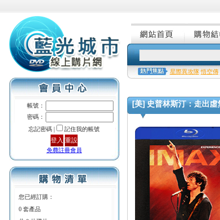
星際異攻隊
悟空傳
[美] 史普林斯汀：走出虛無 (Spr
帳號：
密碼：
忘記密碼 |
記住我的帳號
免費註冊會員
您已經訂購：
0 套產品