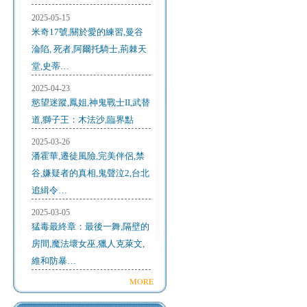
2025-05-15
米奇17號,關於愛的練習,曼谷
淪陷, 死者,阿爾托騎士,荊棘天
堂,史蒂…
2025-04-23
慾望迷蹤,鳳姐,神鬼戰士II,武替
道,獅子王：木法沙,臨界點
2025-03-26
潘霍華,遷徒風險,完美伴侶,禁
谷,嫌疑者的真相,鬼聲泣2,台北
追緝令…
2025-03-05
猛毒最終章：最後一舞,隔壁的
房間,魔法壞女巫,獵人克萊文,
維和防暴…
MORE