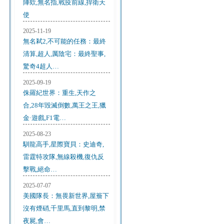
陣欸,無名指,戰疫前線,捍衛天
使
2025-11-19
無名弒2,不可能的任務：最終
清算,超人,厲陰宅：最終聖事,
驚奇4超人…
2025-09-19
侏羅紀世界：重生,天作之
合,28年毀滅倒數,萬王之王,獵
金·遊戲,F1電…
2025-08-23
馴龍高手,星際寶貝：史迪奇,
雷霆特攻隊,無線殺機,復仇反
擊戰,絕命…
2025-07-07
美國隊長：無畏新世界,屋簷下
沒有煙硝,千里馬,直到黎明,禁
夜屍,會…