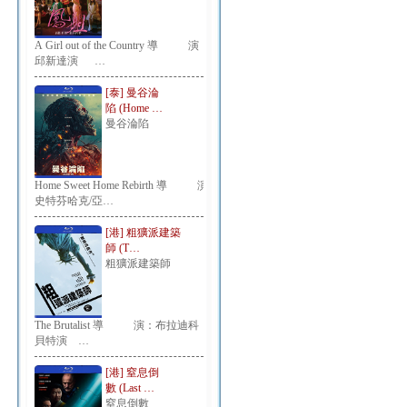
A Girl out of the Country 導 演：
邱新達演 …
[泰] 曼谷淪
陷 (Home …
曼谷淪陷
Home Sweet Home Rebirth 導 演：
史特芬哈克/亞…
[港] 粗獷派建築
師 (T…
粗獷派建築師
The Brutalist 導 演：布拉迪科
貝特演 …
[港] 窒息倒
數 (Last …
窒息倒數