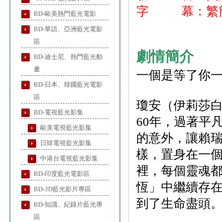
字 幕：繁簡
BD-歐美熱門藍光電影
BD-華語、亞洲藍光電影
區
劇情簡介
BD-迪士尼、熱門藍光動
畫
一個是等了你
BD-日本、韓國藍光電影
區
瓊安（伊莉莎
BD-電視藍光影集
60年，過著平
歐美電視藍光影集
的意外，讓賴
日韓電視藍光影集
樣，置身在一
中港台電視藍光影集
裡，每個靈魂
BD-印度藍光電影區
恆」中繼續存
BD-3D藍光影片專區
到了生命盡頭
BD-知識、紀錄片藍光專
區