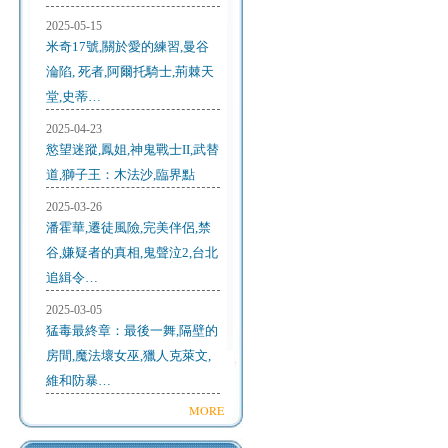
2025-05-15
米奇17號,關於愛的練習,曼谷
淪陷, 死者,阿爾托騎士,荊棘天
堂,史蒂…
2025-04-23
慾望迷蹤,鳳姐,神鬼戰士II,武替
道,獅子王：木法沙,臨界點
2025-03-26
潘霍華,遷徒風險,完美伴侶,禁
谷,嫌疑者的真相,鬼聲泣2,台北
追緝令…
2025-03-05
猛毒最終章：最後一舞,隔壁的
房間,魔法壞女巫,獵人克萊文,
維和防暴…
MORE