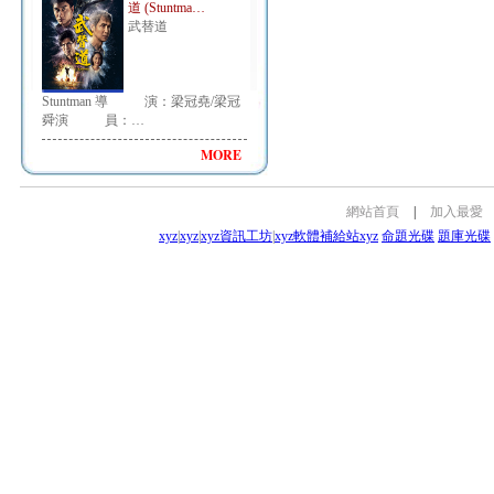
道 (Stuntma…
武替道
Stuntman 導 演：梁冠堯/梁冠
舜演 員：…
MORE
網站首頁
|
加入最愛
xyz
|
xyz
|
xyz資訊工坊
|
xyz軟體補給站
xyz
命題光碟
題庫光碟