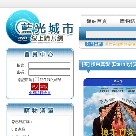
星際異攻隊
悟空傳
[美] 換乘真愛 (Eternity)(2
帳號：
密碼：
忘記密碼 |
記住我的帳號
免費註冊會員
您已經訂購：
0 套產品