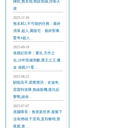
陣欸,無名指,戰疫前線,捍衛天
使
2025-11-19
無名弒2,不可能的任務：最終
清算,超人,厲陰宅：最終聖事,
驚奇4超人…
2025-09-19
侏羅紀世界：重生,天作之
合,28年毀滅倒數,萬王之王,獵
金·遊戲,F1電…
2025-08-23
馴龍高手,星際寶貝：史迪奇,
雷霆特攻隊,無線殺機,復仇反
擊戰,絕命…
2025-07-07
美國隊長：無畏新世界,屋簷下
沒有煙硝,千里馬,直到黎明,禁
夜屍,會…