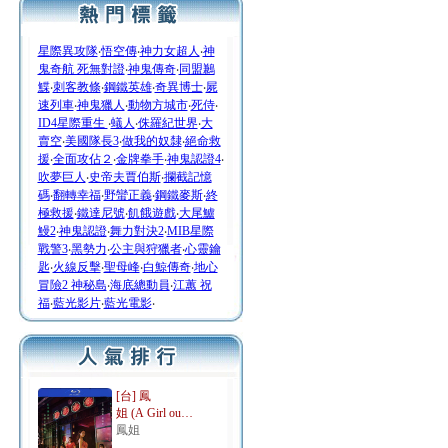
星際異攻隊
‧
悟空傳
‧
神力女超人
‧
神
鬼奇航 死無對證
‧
神鬼傳奇
‧
同盟鶼
鰈
‧
刺客教條
‧
鋼鐵英雄
‧
奇異博士
‧
屍
速列車
‧
神鬼獵人
‧
動物方城市
‧
死侍
‧
ID4星際重生
‧
蟻人
‧
侏羅紀世界
‧
大
賣空
‧
美國隊長3
‧
做我的奴隸
‧
絕命救
援
‧
全面攻佔２
‧
金牌拳手
‧
神鬼認證4
‧
吹夢巨人
‧
史帝夫賈伯斯
‧
攔截記憶
碼
‧
翻轉幸福
‧
野蠻正義
‧
鋼鐵麥斯
‧
終
極救援
‧
鐵達尼號
‧
飢餓遊戲
‧
大尾鱸
鰻2
‧
神鬼認證
‧
舞力對決2
‧
MIB星際
戰警3
‧
黑勢力
‧
公主與狩獵者
‧
心靈鑰
匙
‧
火線反擊
‧
聖母峰
‧
白鯨傳奇
‧
地心
冒險2 神秘島
‧
海底總動員
‧
江蕙 祝
福
‧
藍光影片
‧
藍光電影
‧
[台] 鳳
姐 (A Girl ou…
鳳姐