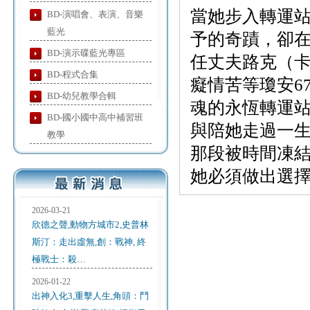
當她步入轉運
BD-演唱會、表演、音樂
藍光
予的奇蹟，卻
BD-演示碟藍光專區
任丈夫路克（
BD-程式合集
癡情苦等瓊安6
BD-幼兒教學合輯
魂的永恆轉運
BD-國小國中高中補習班
與陪她走過一
教學
那段被時間凍
她必須做出選
2026-03-21
欣德之聲,動物方城市2,史普林
斯汀：走出虛無,創：戰神, 終
極戰士：殺…
2026-01-22
出神入化3,重擊人生,角頭：鬥