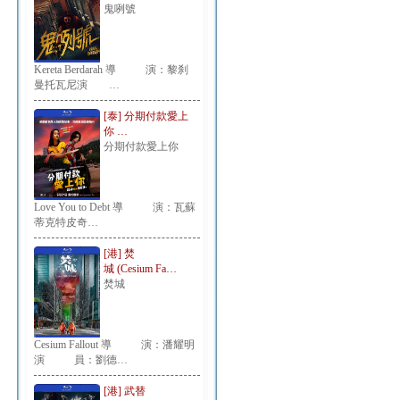
鬼咧號
Kereta Berdarah 導 演：黎刹
曼托瓦尼演 …
[泰] 分期付款愛上
你 …
分期付款愛上你
Love You to Debt 導 演：瓦蘇
蒂克特皮奇…
[港] 焚
城 (Cesium Fa…
焚城
Cesium Fallout 導 演：潘耀明
演 員：劉德…
[港] 武替