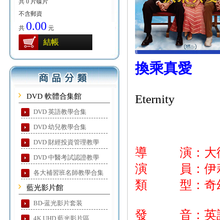
共 0 片碟片
不含郵資
0.00
共
元
結帳
換乘真愛
DVD 軟體合集館
Eternity
DVD 英語教學合集
DVD 幼兒教學合集
DVD 財經投資管理教學
導 演：大
DVD 中醫考試認證教學
演 員：伊莉
各大補習班名師教學合集
類 型：奇幻
藍光影片館
BD-蓝光影片套装
發 音：英
4K UHD 藍光影片區