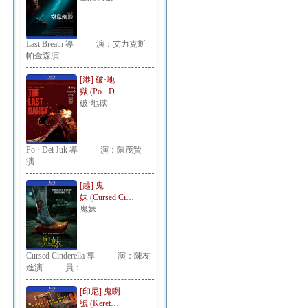
Last Breath 導 演：艾力克斯
帕金森演 …
[港] 破·地
獄 (Po · D…
破·地獄
Po · Dei Juk 導 演：陳茂賢
演 …
[越] 鬼
妹 (Cursed Ci…
鬼妹
Cursed Cinderella 導 演：陳友
進演 員：…
[印尼] 鬼咧
號 (Keret…