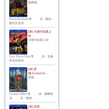
鬼咧號
Kereta Berdarah 導 演：黎刹
曼托瓦尼演 …
[泰] 分期付款愛上
你 …
分期付款愛上你
Love You to Debt 導 演：瓦蘇
蒂克特皮奇…
[港] 焚
城 (Cesium Fa…
焚城
Cesium Fallout 導 演：潘耀明
演 員：劉德…
[港] 武替