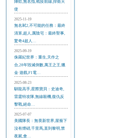
陣欸,無名指,戰疫前線,捍衛天
使
2025-11-19
無名弒2,不可能的任務：最終
清算,超人,厲陰宅：最終聖事,
驚奇4超人…
2025-09-19
侏羅紀世界：重生,天作之
合,28年毀滅倒數,萬王之王,獵
金·遊戲,F1電…
2025-08-23
馴龍高手,星際寶貝：史迪奇,
雷霆特攻隊,無線殺機,復仇反
擊戰,絕命…
2025-07-07
美國隊長：無畏新世界,屋簷下
沒有煙硝,千里馬,直到黎明,禁
夜屍,會…