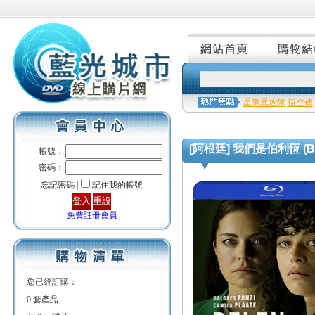
星際異攻隊
悟空傳
[阿根廷] 我們是伯利恆 (Bel
帳號：
密碼：
忘記密碼 |
記住我的帳號
免費註冊會員
您已經訂購：
0 套產品