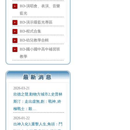
BD-演唱會、表演、音樂
藍光
BD-演示碟藍光專區
BD-程式合集
BD-幼兒教學合輯
BD-國小國中高中補習班
教學
2026-03-21
欣德之聲,動物方城市2,史普林
斯汀：走出虛無,創：戰神, 終
極戰士：殺…
2026-01-22
出神入化3,重擊人生,角頭：鬥