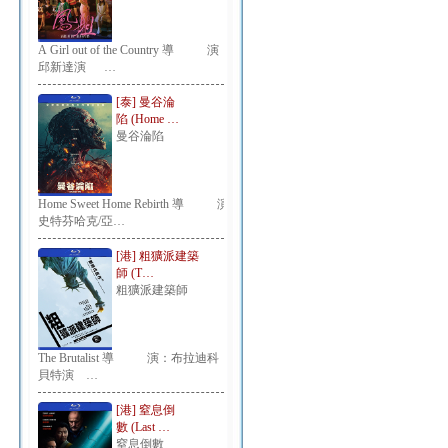
A Girl out of the Country 導 演：
邱新達演 …
[泰] 曼谷淪
陷 (Home …
曼谷淪陷
Home Sweet Home Rebirth 導 演：
史特芬哈克/亞…
[港] 粗獷派建築
師 (T…
粗獷派建築師
The Brutalist 導 演：布拉迪科
貝特演 …
[港] 窒息倒
數 (Last …
窒息倒數