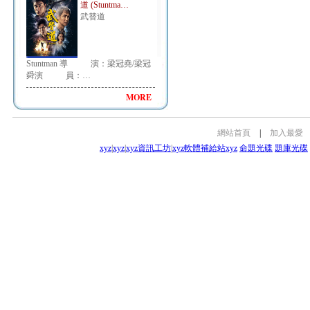
道 (Stuntma…
武替道
Stuntman 導 演：梁冠堯/梁冠
舜演 員：…
MORE
網站首頁
|
加入最愛
xyz
|
xyz
|
xyz資訊工坊
|
xyz軟體補給站
xyz
命題光碟
題庫光碟