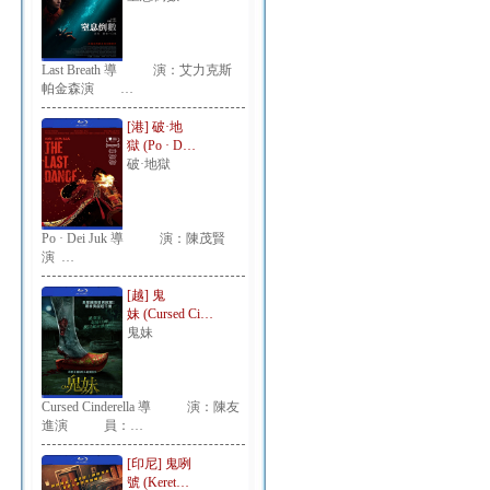
Last Breath 導 演：艾力克斯
帕金森演 …
[港] 破·地
獄 (Po · D…
破·地獄
Po · Dei Juk 導 演：陳茂賢
演 …
[越] 鬼
妹 (Cursed Ci…
鬼妹
Cursed Cinderella 導 演：陳友
進演 員：…
[印尼] 鬼咧
號 (Keret…