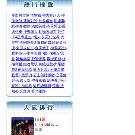
星際異攻隊
‧
悟空傳
‧
神力女超人
‧
神
鬼奇航 死無對證
‧
神鬼傳奇
‧
同盟鶼
鰈
‧
刺客教條
‧
鋼鐵英雄
‧
奇異博士
‧
屍
速列車
‧
神鬼獵人
‧
動物方城市
‧
死侍
‧
ID4星際重生
‧
蟻人
‧
侏羅紀世界
‧
大
賣空
‧
美國隊長3
‧
做我的奴隸
‧
絕命救
援
‧
全面攻佔２
‧
金牌拳手
‧
神鬼認證4
‧
吹夢巨人
‧
史帝夫賈伯斯
‧
攔截記憶
碼
‧
翻轉幸福
‧
野蠻正義
‧
鋼鐵麥斯
‧
終
極救援
‧
鐵達尼號
‧
飢餓遊戲
‧
大尾鱸
鰻2
‧
神鬼認證
‧
舞力對決2
‧
MIB星際
戰警3
‧
黑勢力
‧
公主與狩獵者
‧
心靈鑰
匙
‧
火線反擊
‧
聖母峰
‧
白鯨傳奇
‧
地心
冒險2 神秘島
‧
海底總動員
‧
江蕙 祝
福
‧
藍光影片
‧
藍光電影
‧
[台] 鳳
姐 (A Girl ou…
鳳姐