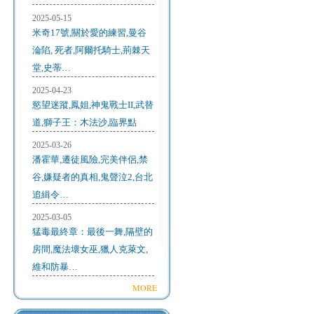
2025-05-15
米奇17號,關於愛的練習,曼谷
淪陷, 死者,阿爾托騎士,荊棘天
堂,史蒂…
2025-04-23
慾望迷蹤,鳳姐,神鬼戰士II,武替
道,獅子王：木法沙,臨界點
2025-03-26
潘霍華,遷徒風險,完美伴侶,禁
谷,嫌疑者的真相,鬼聲泣2,台北
追緝令…
2025-03-05
猛毒最終章：最後一舞,隔壁的
房間,魔法壞女巫,獵人克萊文,
維和防暴…
MORE