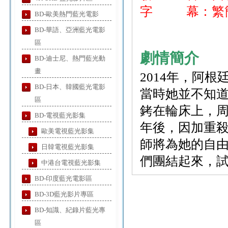
字 幕：繁簡
BD-歐美熱門藍光電影
BD-華語、亞洲藍光電影
區
劇情簡介
BD-迪士尼、熱門藍光動
畫
2014年，阿
BD-日本、韓國藍光電影
當時她並不知
區
銬在輪床上，
BD-電視藍光影集
年後，因加重
歐美電視藍光影集
師將為她的自
日韓電視藍光影集
們團結起來，
中港台電視藍光影集
BD-印度藍光電影區
BD-3D藍光影片專區
BD-知識、紀錄片藍光專
區