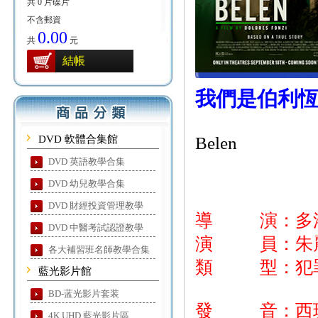
共 0 片碟片
不含郵資
0.00
共
元
結帳
我們是伯利
DVD 軟體合集館
Belen
DVD 英語教學合集
DVD 幼兒教學合集
DVD 財經投資管理教學
導 演：多洛
DVD 中醫考試認證教學
演 員：朱麗葉
各大補習班名師教學合集
類 型：犯
藍光影片館
BD-蓝光影片套装
發 音：西
4K UHD 藍光影片區