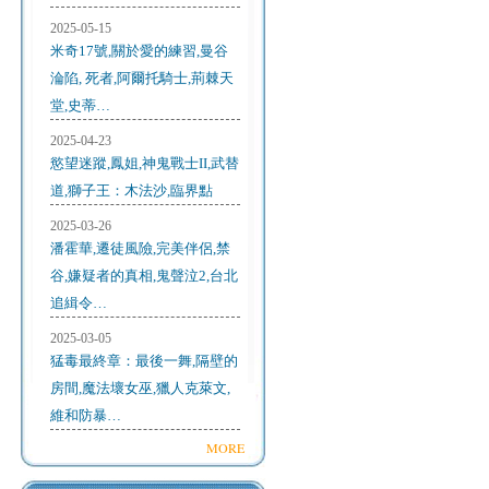
2025-05-15
米奇17號,關於愛的練習,曼谷
淪陷, 死者,阿爾托騎士,荊棘天
堂,史蒂…
2025-04-23
慾望迷蹤,鳳姐,神鬼戰士II,武替
道,獅子王：木法沙,臨界點
2025-03-26
潘霍華,遷徒風險,完美伴侶,禁
谷,嫌疑者的真相,鬼聲泣2,台北
追緝令…
2025-03-05
猛毒最終章：最後一舞,隔壁的
房間,魔法壞女巫,獵人克萊文,
維和防暴…
MORE