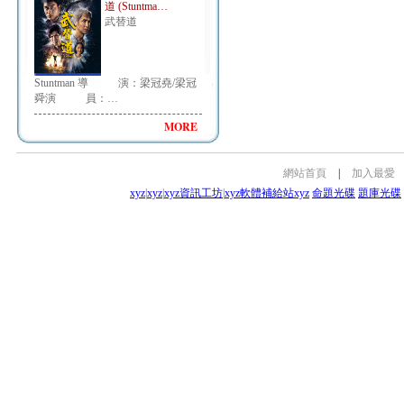
道 (Stuntma…
武替道
Stuntman 導 演：梁冠堯/梁冠
舜演 員：…
MORE
網站首頁
|
加入最愛
xyz
|
xyz
|
xyz資訊工坊
|
xyz軟體補給站
xyz
命題光碟
題庫光碟