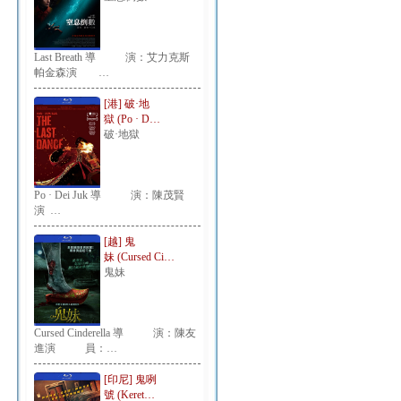
Last Breath 導 演：艾力克斯
帕金森演 …
[港] 破·地
獄 (Po · D…
破·地獄
Po · Dei Juk 導 演：陳茂賢
演 …
[越] 鬼
妹 (Cursed Ci…
鬼妹
Cursed Cinderella 導 演：陳友
進演 員：…
[印尼] 鬼咧
號 (Keret…