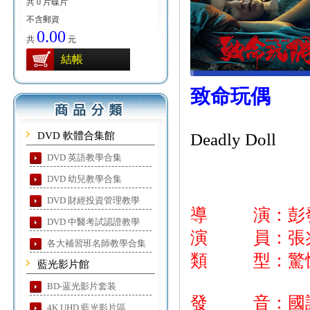
共 0 片碟片
不含郵資
0.00
共
元
結帳
致命玩偶
DVD 軟體合集館
Deadly Doll
DVD 英語教學合集
DVD 幼兒教學合集
DVD 財經投資管理教學
導 演：彭
DVD 中醫考試認證教學
演 員：張兆輝
各大補習班名師教學合集
類 型：驚悚
藍光影片館
BD-蓝光影片套装
發 音：國
4K UHD 藍光影片區