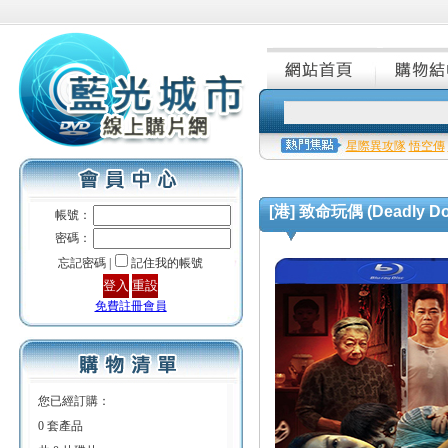
星際異攻隊
悟空傳
[港] 致命玩偶 (Deadly Dol
帳號：
密碼：
忘記密碼 |
記住我的帳號
免費註冊會員
您已經訂購：
0 套產品