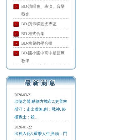
BD-演唱會、表演、音樂
藍光
BD-演示碟藍光專區
BD-程式合集
BD-幼兒教學合輯
BD-國小國中高中補習班
教學
2026-03-21
欣德之聲,動物方城市2,史普林
斯汀：走出虛無,創：戰神, 終
極戰士：殺…
2026-01-22
出神入化3,重擊人生,角頭：鬥