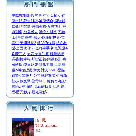
星際異攻隊
‧
悟空傳
‧
神力女超人
‧
神
鬼奇航 死無對證
‧
神鬼傳奇
‧
同盟鶼
鰈
‧
刺客教條
‧
鋼鐵英雄
‧
奇異博士
‧
屍
速列車
‧
神鬼獵人
‧
動物方城市
‧
死侍
‧
ID4星際重生
‧
蟻人
‧
侏羅紀世界
‧
大
賣空
‧
美國隊長3
‧
做我的奴隸
‧
絕命救
援
‧
全面攻佔２
‧
金牌拳手
‧
神鬼認證4
‧
吹夢巨人
‧
史帝夫賈伯斯
‧
攔截記憶
碼
‧
翻轉幸福
‧
野蠻正義
‧
鋼鐵麥斯
‧
終
極救援
‧
鐵達尼號
‧
飢餓遊戲
‧
大尾鱸
鰻2
‧
神鬼認證
‧
舞力對決2
‧
MIB星際
戰警3
‧
黑勢力
‧
公主與狩獵者
‧
心靈鑰
匙
‧
火線反擊
‧
聖母峰
‧
白鯨傳奇
‧
地心
冒險2 神秘島
‧
海底總動員
‧
江蕙 祝
福
‧
藍光影片
‧
藍光電影
‧
[台] 鳳
姐 (A Girl ou…
鳳姐