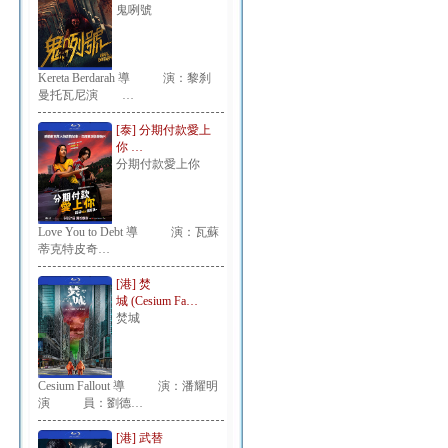
鬼咧號
Kereta Berdarah 導 演：黎刹
曼托瓦尼演 …
[泰] 分期付款愛上
你 …
分期付款愛上你
Love You to Debt 導 演：瓦蘇
蒂克特皮奇…
[港] 焚
城 (Cesium Fa…
焚城
Cesium Fallout 導 演：潘耀明
演 員：劉德…
[港] 武替