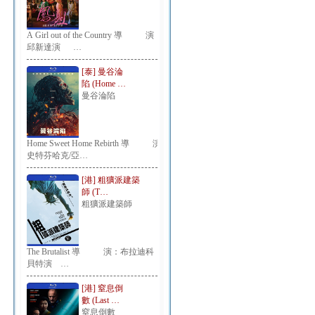
A Girl out of the Country 導 演：
邱新達演 …
[泰] 曼谷淪
陷 (Home …
曼谷淪陷
Home Sweet Home Rebirth 導 演：
史特芬哈克/亞…
[港] 粗獷派建築
師 (T…
粗獷派建築師
The Brutalist 導 演：布拉迪科
貝特演 …
[港] 窒息倒
數 (Last …
窒息倒數