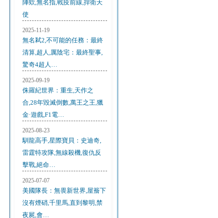
陣欸,無名指,戰疫前線,捍衛天
使
2025-11-19
無名弒2,不可能的任務：最終
清算,超人,厲陰宅：最終聖事,
驚奇4超人…
2025-09-19
侏羅紀世界：重生,天作之
合,28年毀滅倒數,萬王之王,獵
金·遊戲,F1電…
2025-08-23
馴龍高手,星際寶貝：史迪奇,
雷霆特攻隊,無線殺機,復仇反
擊戰,絕命…
2025-07-07
美國隊長：無畏新世界,屋簷下
沒有煙硝,千里馬,直到黎明,禁
夜屍,會…