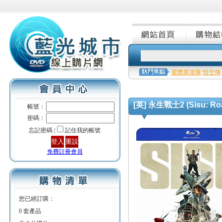
星際異攻隊
悟空傳
[英] 永生戰士2 (Sisu: Roa
帳號：
密碼：
忘記密碼 |
記住我的帳號
免費註冊會員
您已經訂購：
0 套產品