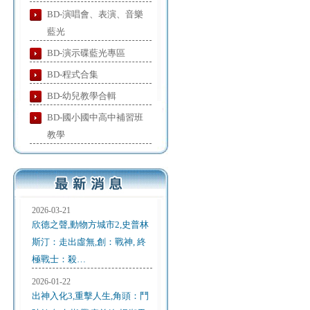
BD-演唱會、表演、音樂
藍光
BD-演示碟藍光專區
BD-程式合集
BD-幼兒教學合輯
BD-國小國中高中補習班
教學
2026-03-21
欣德之聲,動物方城市2,史普林
斯汀：走出虛無,創：戰神, 終
極戰士：殺…
2026-01-22
出神入化3,重擊人生,角頭：鬥