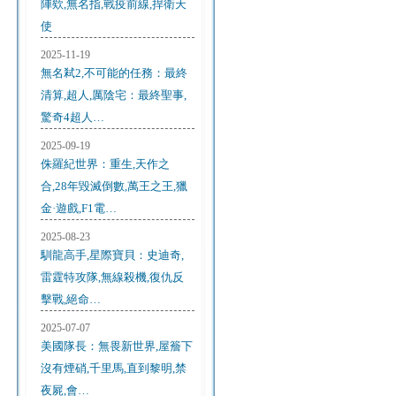
陣欸,無名指,戰疫前線,捍衛天
使
2025-11-19
無名弒2,不可能的任務：最終
清算,超人,厲陰宅：最終聖事,
驚奇4超人…
2025-09-19
侏羅紀世界：重生,天作之
合,28年毀滅倒數,萬王之王,獵
金·遊戲,F1電…
2025-08-23
馴龍高手,星際寶貝：史迪奇,
雷霆特攻隊,無線殺機,復仇反
擊戰,絕命…
2025-07-07
美國隊長：無畏新世界,屋簷下
沒有煙硝,千里馬,直到黎明,禁
夜屍,會…