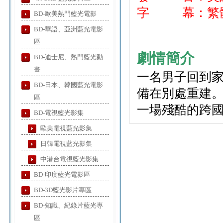
字 幕：繁體
BD-歐美熱門藍光電影
BD-華語、亞洲藍光電影
區
劇情簡介
BD-迪士尼、熱門藍光動
畫
一名男子回到
BD-日本、韓國藍光電影
備在別處重建。
區
一場殘酷的跨
BD-電視藍光影集
歐美電視藍光影集
日韓電視藍光影集
中港台電視藍光影集
BD-印度藍光電影區
BD-3D藍光影片專區
BD-知識、紀錄片藍光專
區