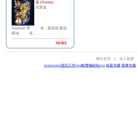
道 (Stuntma…
武替道
Stuntman 導 演：梁冠堯/梁冠
舜演 員：…
MORE
網站首頁
|
加入最愛
xyz
|
xyz
|
xyz資訊工坊
|
xyz軟體補給站
xyz
命題光碟
題庫光碟