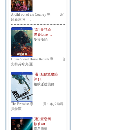
A Girl out of the Country 導 演：
邱新達演 …
[泰] 曼谷淪
陷 (Home …
曼谷淪陷
Home Sweet Home Rebirth 導 演：
史特芬哈克/亞…
[港] 粗獷派建築
師 (T…
粗獷派建築師
The Brutalist 導 演：布拉迪科
貝特演 …
[港] 窒息倒
數 (Last …
窒息倒數