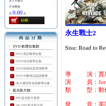
共 0 片碟片
不含郵資
0.00
共
元
結帳
永生戰士2
DVD 軟體合集館
Sisu: Road to R
DVD 英語教學合集
DVD 幼兒教學合集
DVD 財經投資管理教學
導 演：賈
DVD 中醫考試認證教學
演 員：Jorm
各大補習班名師教學合集
類 型：動作
藍光影片館
BD-蓝光影片套装
發 音：英
4K UHD 藍光影片區