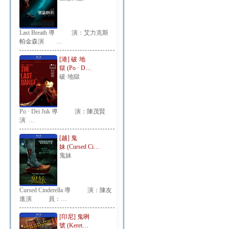
Last Breath 導 演：艾力克斯
帕金森演 …
[港] 破·地
獄 (Po · D…
破·地獄
Po · Dei Juk 導 演：陳茂賢
演 …
[越] 鬼
妹 (Cursed Ci…
鬼妹
Cursed Cinderella 導 演：陳友
進演 員：…
[印尼] 鬼咧
號 (Keret…