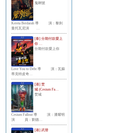
鬼咧號
Kereta Berdarah 導 演：黎刹
曼托瓦尼演 …
[泰] 分期付款愛上
你 …
分期付款愛上你
Love You to Debt 導 演：瓦蘇
蒂克特皮奇…
[港] 焚
城 (Cesium Fa…
焚城
Cesium Fallout 導 演：潘耀明
演 員：劉德…
[港] 武替