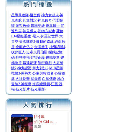
星際異攻隊
‧
悟空傳
‧
神力女超人
‧
神
鬼奇航 死無對證
‧
神鬼傳奇
‧
同盟鶼
鰈
‧
刺客教條
‧
鋼鐵英雄
‧
奇異博士
‧
屍
速列車
‧
神鬼獵人
‧
動物方城市
‧
死侍
‧
ID4星際重生
‧
蟻人
‧
侏羅紀世界
‧
大
賣空
‧
美國隊長3
‧
做我的奴隸
‧
絕命救
援
‧
全面攻佔２
‧
金牌拳手
‧
神鬼認證4
‧
吹夢巨人
‧
史帝夫賈伯斯
‧
攔截記憶
碼
‧
翻轉幸福
‧
野蠻正義
‧
鋼鐵麥斯
‧
終
極救援
‧
鐵達尼號
‧
飢餓遊戲
‧
大尾鱸
鰻2
‧
神鬼認證
‧
舞力對決2
‧
MIB星際
戰警3
‧
黑勢力
‧
公主與狩獵者
‧
心靈鑰
匙
‧
火線反擊
‧
聖母峰
‧
白鯨傳奇
‧
地心
冒險2 神秘島
‧
海底總動員
‧
江蕙 祝
福
‧
藍光影片
‧
藍光電影
‧
[台] 鳳
姐 (A Girl ou…
鳳姐