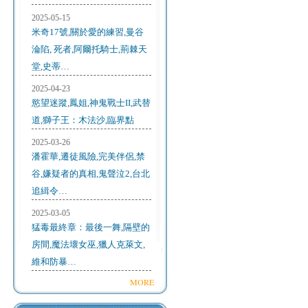
2025-05-15
米奇17號,關於愛的練習,曼谷
淪陷, 死者,阿爾托騎士,荊棘天
堂,史蒂…
2025-04-23
慾望迷蹤,鳳姐,神鬼戰士II,武替
道,獅子王：木法沙,臨界點
2025-03-26
潘霍華,遷徒風險,完美伴侶,禁
谷,嫌疑者的真相,鬼聲泣2,台北
追緝令…
2025-03-05
猛毒最終章：最後一舞,隔壁的
房間,魔法壞女巫,獵人克萊文,
維和防暴…
MORE