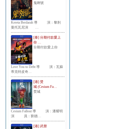
鬼咧號
Kereta Berdarah 導 演：黎刹
曼托瓦尼演 …
[泰] 分期付款愛上
你 …
分期付款愛上你
Love You to Debt 導 演：瓦蘇
蒂克特皮奇…
[港] 焚
城 (Cesium Fa…
焚城
Cesium Fallout 導 演：潘耀明
演 員：劉德…
[港] 武替