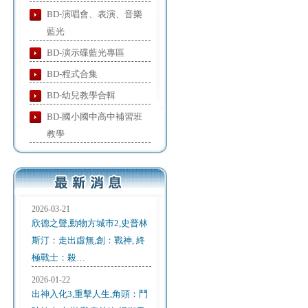
BD-演唱會、表演、音樂
藍光
BD-演示碟藍光專區
BD-程式合集
BD-幼兒教學合輯
BD-國小國中高中補習班
教學
2026-03-21
欣德之聲,動物方城市2,史普林
斯汀：走出虛無,創：戰神, 終
極戰士：殺…
2026-01-22
出神入化3,重擊人生,角頭：鬥