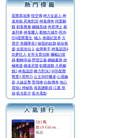
星際異攻隊
‧
悟空傳
‧
神力女超人
‧
神
鬼奇航 死無對證
‧
神鬼傳奇
‧
同盟鶼
鰈
‧
刺客教條
‧
鋼鐵英雄
‧
奇異博士
‧
屍
速列車
‧
神鬼獵人
‧
動物方城市
‧
死侍
‧
ID4星際重生
‧
蟻人
‧
侏羅紀世界
‧
大
賣空
‧
美國隊長3
‧
做我的奴隸
‧
絕命救
援
‧
全面攻佔２
‧
金牌拳手
‧
神鬼認證4
‧
吹夢巨人
‧
史帝夫賈伯斯
‧
攔截記憶
碼
‧
翻轉幸福
‧
野蠻正義
‧
鋼鐵麥斯
‧
終
極救援
‧
鐵達尼號
‧
飢餓遊戲
‧
大尾鱸
鰻2
‧
神鬼認證
‧
舞力對決2
‧
MIB星際
戰警3
‧
黑勢力
‧
公主與狩獵者
‧
心靈鑰
匙
‧
火線反擊
‧
聖母峰
‧
白鯨傳奇
‧
地心
冒險2 神秘島
‧
海底總動員
‧
江蕙 祝
福
‧
藍光影片
‧
藍光電影
‧
[台] 鳳
姐 (A Girl ou…
鳳姐