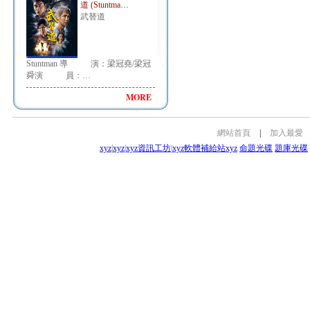
道 (Stuntma…
武替道
Stuntman 導 演：梁冠堯/梁冠
舜演 員：…
MORE
網站首頁
|
加入最愛
xyz
|
xyz
|
xyz資訊工坊
|
xyz軟體補給站
xyz
命題光碟
題庫光碟