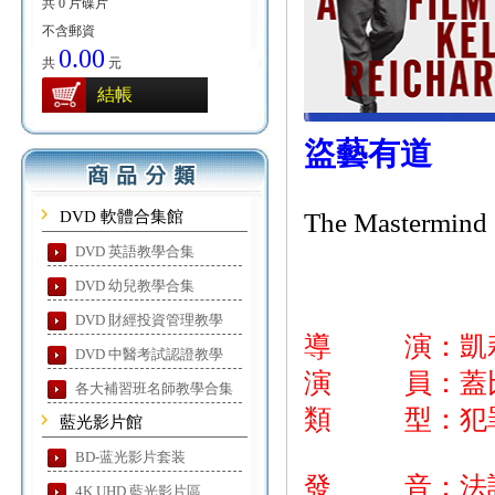
共 0 片碟片
不含郵資
0.00
共
元
結帳
盜藝有道
DVD 軟體合集館
The Mastermind
DVD 英語教學合集
DVD 幼兒教學合集
DVD 財經投資管理教學
導 演：凱
DVD 中醫考試認證教學
演 員：蓋比荷
各大補習班名師教學合集
類 型：犯
藍光影片館
BD-蓝光影片套装
發 音：法
4K UHD 藍光影片區