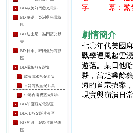
字 幕：繁體
BD-歐美熱門藍光電影
BD-華語、亞洲藍光電影
區
劇情簡介
BD-迪士尼、熱門藍光動
畫
七〇年代美國
BD-日本、韓國藍光電影
戰學運風起雲
區
遊蕩。某日他
BD-電視藍光影集
夥，當起業餘
歐美電視藍光影集
海的首宗搶案
日韓電視藍光影集
現實與崩潰日
中港台電視藍光影集
BD-印度藍光電影區
BD-3D藍光影片專區
BD-知識、紀錄片藍光專
區