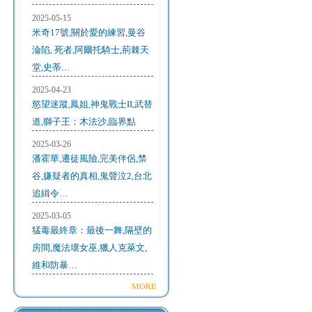
2025-05-15
米奇17號,關於愛的練習,曼谷
淪陷, 死者,阿爾托騎士,荊棘天
堂,史蒂…
2025-04-23
慾望迷蹤,鳳姐,神鬼戰士II,武替
道,獅子王：木法沙,臨界點
2025-03-26
潘霍華,遷徒風險,完美伴侶,禁
谷,嫌疑者的真相,鬼聲泣2,台北
追緝令…
2025-03-05
猛毒最終章：最後一舞,隔壁的
房間,魔法壞女巫,獵人克萊文,
維和防暴…
MORE