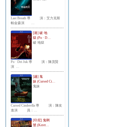
Last Breath 導 演：艾力克斯
帕金森演 …
[港] 破·地
獄 (Po · D…
破·地獄
Po · Dei Juk 導 演：陳茂賢
演 …
[越] 鬼
妹 (Cursed Ci…
鬼妹
Cursed Cinderella 導 演：陳友
進演 員：…
[印尼] 鬼咧
號 (Keret…