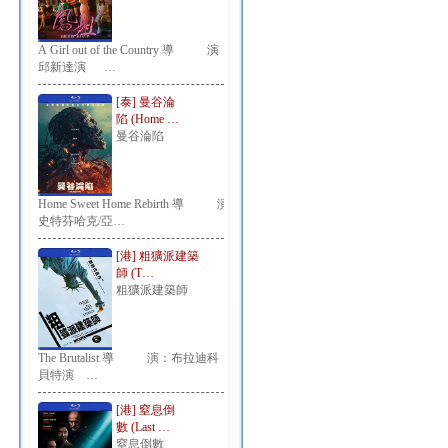
A Girl out of the Country 導 演：
邱新達演 …
[泰] 曼谷淪
陷 (Home …
曼谷淪陷
Home Sweet Home Rebirth 導 演：
史特芬哈克/亞…
[港] 粗獷派建築
師 (T…
粗獷派建築師
The Brutalist 導 演：布拉迪科
貝特演 …
[港] 窒息倒
數 (Last …
窒息倒數