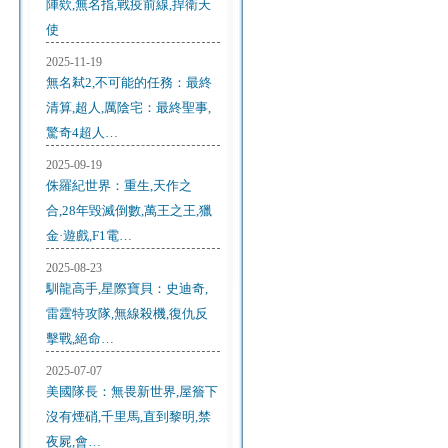
陣欸,無名指,戰疫前線,捍衛天
使
2025-11-19
無名弒2,不可能的任務：最終
清算,超人,厲陰宅：最終聖事,
驚奇4超人…
2025-09-19
侏羅紀世界：重生,天作之
合,28年毀滅倒數,萬王之王,獵
金·遊戲,F1電…
2025-08-23
馴龍高手,星際寶貝：史迪奇,
雷霆特攻隊,無線殺機,復仇反
擊戰,絕命…
2025-07-07
美國隊長：無畏新世界,屋簷下
沒有煙硝,千里馬,直到黎明,禁
夜屍,會…