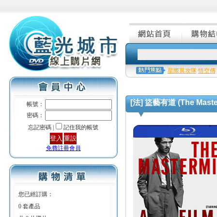
星際異攻隊
悟空傳
[法] 盜藝有道 (The Master
帳號：
密碼：
忘記密碼 |
記住我的帳號
免費註冊會員
您已經訂購：
0 套產品