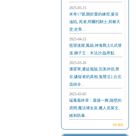
2025-05-15
米奇17號,關於愛的練習,曼谷
淪陷, 死者,阿爾托騎士,荊棘天
堂,史蒂…
2025-04-23
慾望迷蹤,鳳姐,神鬼戰士II,武替
道,獅子王：木法沙,臨界點
2025-03-26
潘霍華,遷徒風險,完美伴侶,禁
谷,嫌疑者的真相,鬼聲泣2,台北
追緝令…
2025-03-05
猛毒最終章：最後一舞,隔壁的
房間,魔法壞女巫,獵人克萊文,
維和防暴…
MORE