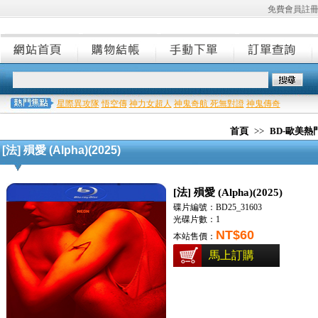
免費會員註
星際異攻隊
悟空傳
神力女超人
神鬼奇航 死無對證
神鬼傳奇
首頁
>>
BD-歐美
[法] 殞愛 (Alpha)(2025)
[法] 殞愛 (Alpha)(2025)
碟片編號：BD25_31603
光碟片數：1
NT$60
本站售價：
馬上訂購