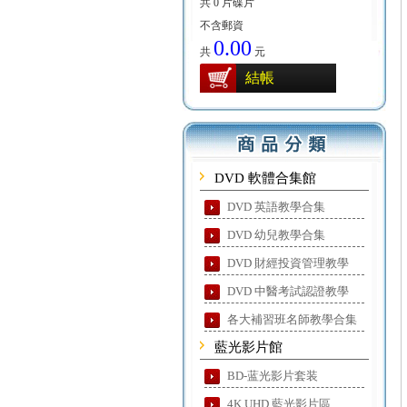
共 0 片碟片
不含郵資
0.00
共
元
結帳
DVD 軟體合集館
DVD 英語教學合集
DVD 幼兒教學合集
DVD 財經投資管理教學
DVD 中醫考試認證教學
各大補習班名師教學合集
藍光影片館
BD-蓝光影片套装
4K UHD 藍光影片區