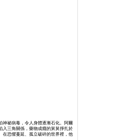
怕神祕病毒，令人身體逐漸石化。阿爾
陷入三角關係，藥物成癮的舅舅掙扎於
。在恐懼蔓延、孤立破碎的世界裡，他