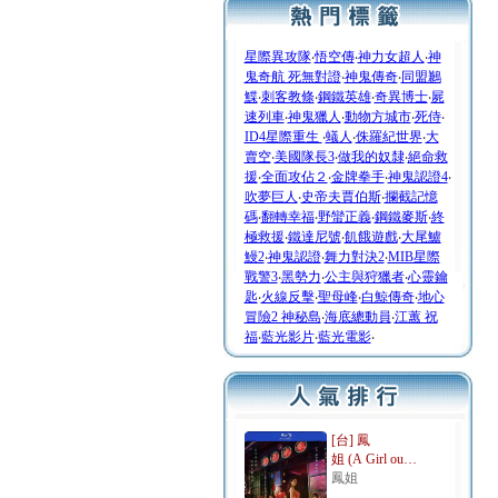
星際異攻隊
‧
悟空傳
‧
神力女超人
‧
神
鬼奇航 死無對證
‧
神鬼傳奇
‧
同盟鶼
鰈
‧
刺客教條
‧
鋼鐵英雄
‧
奇異博士
‧
屍
速列車
‧
神鬼獵人
‧
動物方城市
‧
死侍
‧
ID4星際重生
‧
蟻人
‧
侏羅紀世界
‧
大
賣空
‧
美國隊長3
‧
做我的奴隸
‧
絕命救
援
‧
全面攻佔２
‧
金牌拳手
‧
神鬼認證4
‧
吹夢巨人
‧
史帝夫賈伯斯
‧
攔截記憶
碼
‧
翻轉幸福
‧
野蠻正義
‧
鋼鐵麥斯
‧
終
極救援
‧
鐵達尼號
‧
飢餓遊戲
‧
大尾鱸
鰻2
‧
神鬼認證
‧
舞力對決2
‧
MIB星際
戰警3
‧
黑勢力
‧
公主與狩獵者
‧
心靈鑰
匙
‧
火線反擊
‧
聖母峰
‧
白鯨傳奇
‧
地心
冒險2 神秘島
‧
海底總動員
‧
江蕙 祝
福
‧
藍光影片
‧
藍光電影
‧
[台] 鳳
姐 (A Girl ou…
鳳姐