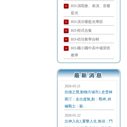
BD-演唱會、表演、音樂
藍光
BD-演示碟藍光專區
BD-程式合集
BD-幼兒教學合輯
BD-國小國中高中補習班
教學
2026-03-21
欣德之聲,動物方城市2,史普林
斯汀：走出虛無,創：戰神, 終
極戰士：殺…
2026-01-22
出神入化3,重擊人生,角頭：鬥