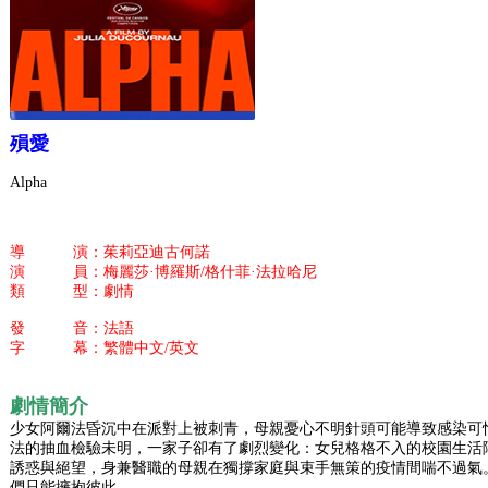
殞愛
Alpha
導 演：茱莉亞迪古何諾
演 員：梅麗莎·博羅斯/格什菲·法拉哈尼
類 型：劇情
發 音：法語
字 幕：繁體中文/英文
劇情簡介
少女阿爾法昏沉中在派對上被刺青，母親憂心不明針頭可能導致感染可
法的抽血檢驗未明，一家子卻有了劇烈變化：女兒格格不入的校園生活
誘惑與絕望，身兼醫職的母親在獨撐家庭與束手無策的疫情間喘不過氣
們只能擁抱彼此。