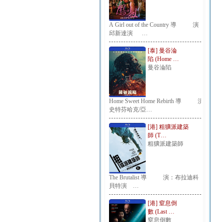
A Girl out of the Country 導 演：
邱新達演 …
[泰] 曼谷淪
陷 (Home …
曼谷淪陷
Home Sweet Home Rebirth 導 演：
史特芬哈克/亞…
[港] 粗獷派建築
師 (T…
粗獷派建築師
The Brutalist 導 演：布拉迪科
貝特演 …
[港] 窒息倒
數 (Last …
窒息倒數