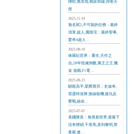
陣欸,無名指,戰疫前線,捍衛天
使
2025-11-19
無名弒2,不可能的任務：最終
清算,超人,厲陰宅：最終聖事,
驚奇4超人…
2025-09-19
侏羅紀世界：重生,天作之
合,28年毀滅倒數,萬王之王,獵
金·遊戲,F1電…
2025-08-23
馴龍高手,星際寶貝：史迪奇,
雷霆特攻隊,無線殺機,復仇反
擊戰,絕命…
2025-07-07
美國隊長：無畏新世界,屋簷下
沒有煙硝,千里馬,直到黎明,禁
夜屍,會…