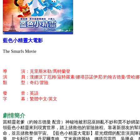
藍色小精靈大電影
The Smurfs Movie
導 演：克里斯米勒/馬特蘭登
演 員：漢娜沃丁厄姆/寇特羅素/娜塔莎諾伊尼/約翰古德曼/蕾哈娜
類 型：奇幻/冒險
發 音：英語
字 幕：繁體中文/英文
劇情簡介
當精靈老爹（約翰古德曼 配音）神秘地被邪惡巫師亂不妙和賈不妙綁架
領藍色小精靈來到現實世界，踏上拯救他的冒險旅程。靠著新朋友的幫
命，並且拯救整個宇宙。【藍色小精靈大電影】星光熠熠的配音演員陣
曼、JP卡利亞克、丹尼爾李維、艾米塞德麗絲、娜塔莎雷昂、吳珊卓、