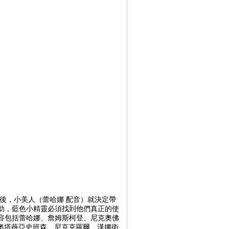
後，小美人（蕾哈娜 配音）就決定帶
助，藍色小精靈必須找到他們真正的使
容包括蕾哈娜、詹姆斯柯登、尼克奧佛
奧塔薇亞史班森、尼克克羅爾、漢娜衛