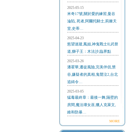
2025-05-15
米奇17號,關於愛的練習,曼谷
淪陷, 死者,阿爾托騎士,荊棘天
堂,史蒂…
2025-04-23
慾望迷蹤,鳳姐,神鬼戰士II,武替
道,獅子王：木法沙,臨界點
2025-03-26
潘霍華,遷徒風險,完美伴侶,禁
谷,嫌疑者的真相,鬼聲泣2,台北
追緝令…
2025-03-05
猛毒最終章：最後一舞,隔壁的
房間,魔法壞女巫,獵人克萊文,
維和防暴…
MORE