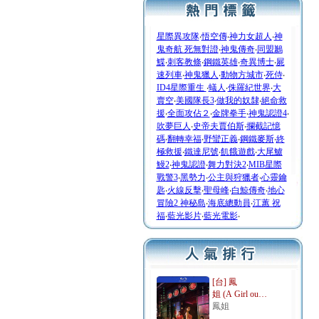
星際異攻隊
‧
悟空傳
‧
神力女超人
‧
神
鬼奇航 死無對證
‧
神鬼傳奇
‧
同盟鶼
鰈
‧
刺客教條
‧
鋼鐵英雄
‧
奇異博士
‧
屍
速列車
‧
神鬼獵人
‧
動物方城市
‧
死侍
‧
ID4星際重生
‧
蟻人
‧
侏羅紀世界
‧
大
賣空
‧
美國隊長3
‧
做我的奴隸
‧
絕命救
援
‧
全面攻佔２
‧
金牌拳手
‧
神鬼認證4
‧
吹夢巨人
‧
史帝夫賈伯斯
‧
攔截記憶
碼
‧
翻轉幸福
‧
野蠻正義
‧
鋼鐵麥斯
‧
終
極救援
‧
鐵達尼號
‧
飢餓遊戲
‧
大尾鱸
鰻2
‧
神鬼認證
‧
舞力對決2
‧
MIB星際
戰警3
‧
黑勢力
‧
公主與狩獵者
‧
心靈鑰
匙
‧
火線反擊
‧
聖母峰
‧
白鯨傳奇
‧
地心
冒險2 神秘島
‧
海底總動員
‧
江蕙 祝
福
‧
藍光影片
‧
藍光電影
‧
[台] 鳳
姐 (A Girl ou…
鳳姐