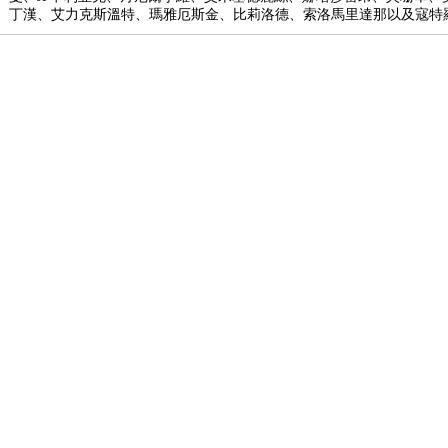
丁漢、艾力克斯溫特、瑪雅厄斯金、比莉洛德、索洛馬里達那以及寇特