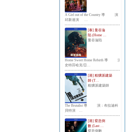
A Girl out of the Country 導 演：
邱新達演 …
[泰] 曼谷淪
陷 (Home …
曼谷淪陷
Home Sweet Home Rebirth 導 演：
史特芬哈克/亞…
[港] 粗獷派建築
師 (T…
粗獷派建築師
The Brutalist 導 演：布拉迪科
貝特演 …
[港] 窒息倒
數 (Last …
窒息倒數