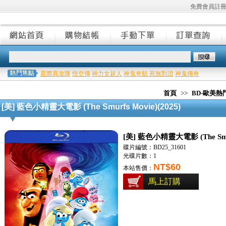
免費會員註
星際異攻隊
悟空傳
神力女超人
神鬼奇航 死無對證
神鬼傳奇
首頁
>>
BD-歐美
[美] 藍色小精靈大電影 (The Smurfs Movie)(2025)
[美] 藍色小精靈大電影 (The Smurf
碟片編號：BD25_31601
光碟片數：1
NT$60
本站售價：
馬上訂購