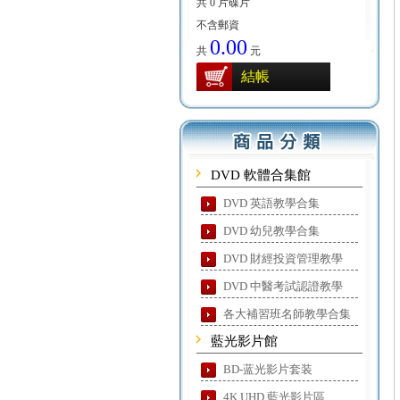
共 0 片碟片
不含郵資
0.00
共
元
結帳
DVD 軟體合集館
DVD 英語教學合集
DVD 幼兒教學合集
DVD 財經投資管理教學
DVD 中醫考試認證教學
各大補習班名師教學合集
藍光影片館
BD-蓝光影片套装
4K UHD 藍光影片區