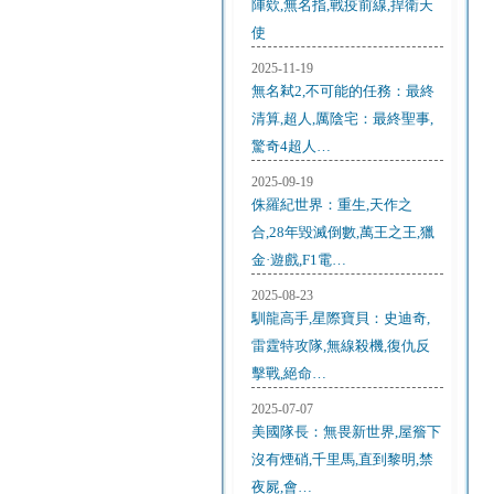
陣欸,無名指,戰疫前線,捍衛天
使
2025-11-19
無名弒2,不可能的任務：最終
清算,超人,厲陰宅：最終聖事,
驚奇4超人…
2025-09-19
侏羅紀世界：重生,天作之
合,28年毀滅倒數,萬王之王,獵
金·遊戲,F1電…
2025-08-23
馴龍高手,星際寶貝：史迪奇,
雷霆特攻隊,無線殺機,復仇反
擊戰,絕命…
2025-07-07
美國隊長：無畏新世界,屋簷下
沒有煙硝,千里馬,直到黎明,禁
夜屍,會…