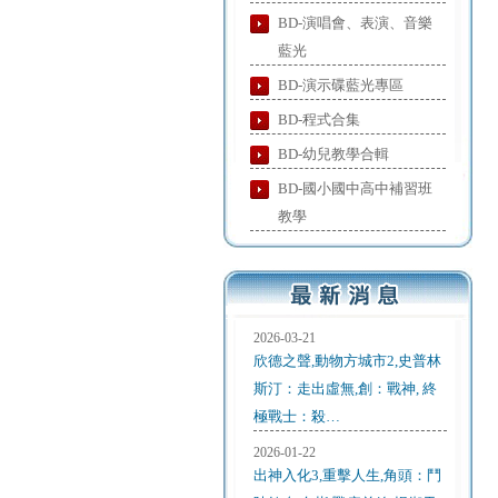
BD-演唱會、表演、音樂
藍光
BD-演示碟藍光專區
BD-程式合集
BD-幼兒教學合輯
BD-國小國中高中補習班
教學
2026-03-21
欣德之聲,動物方城市2,史普林
斯汀：走出虛無,創：戰神, 終
極戰士：殺…
2026-01-22
出神入化3,重擊人生,角頭：鬥