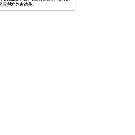
羅素與約翰古德曼。