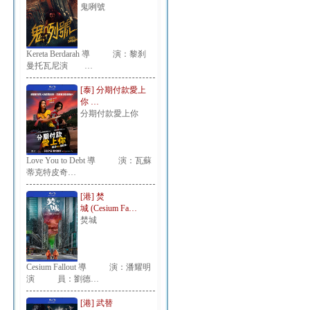
鬼咧號
Kereta Berdarah 導 演：黎刹
曼托瓦尼演 …
[泰] 分期付款愛上
你 …
分期付款愛上你
Love You to Debt 導 演：瓦蘇
蒂克特皮奇…
[港] 焚
城 (Cesium Fa…
焚城
Cesium Fallout 導 演：潘耀明
演 員：劉德…
[港] 武替