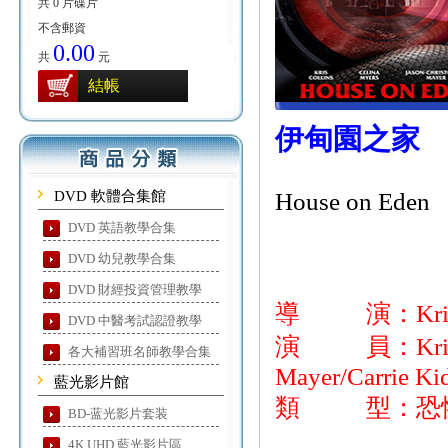
共 0 片碟片
不含郵資
0.00
共
元
結帳
伊甸園之家
DVD 軟體合集館
House on Eden
DVD 英語教學合集
DVD 幼兒教學合集
DVD 財經投資管理教學
導 演：Kris C
DVD 中醫考試認證教學
演 員：Kris Coll
各大補習班名師教學合集
Mayer/Carrie Ki
藍光影片館
類 型：恐
BD-蓝光影片套装
4K UHD 藍光影片區