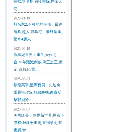
陣欸,無名指,戰疫前線,捍衛天
使
2025-11-19
無名弒2,不可能的任務：最終
清算,超人,厲陰宅：最終聖事,
驚奇4超人…
2025-09-19
侏羅紀世界：重生,天作之
合,28年毀滅倒數,萬王之王,獵
金·遊戲,F1電…
2025-08-23
馴龍高手,星際寶貝：史迪奇,
雷霆特攻隊,無線殺機,復仇反
擊戰,絕命…
2025-07-07
美國隊長：無畏新世界,屋簷下
沒有煙硝,千里馬,直到黎明,禁
夜屍,會…