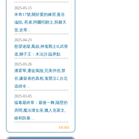
2025-05-15
米奇17號,關於愛的練習,曼谷
淪陷, 死者,阿爾托騎士,荊棘天
堂,史蒂…
2025-04-23
慾望迷蹤,鳳姐,神鬼戰士II,武替
道,獅子王：木法沙,臨界點
2025-03-26
潘霍華,遷徒風險,完美伴侶,禁
谷,嫌疑者的真相,鬼聲泣2,台北
追緝令…
2025-03-05
猛毒最終章：最後一舞,隔壁的
房間,魔法壞女巫,獵人克萊文,
維和防暴…
MORE