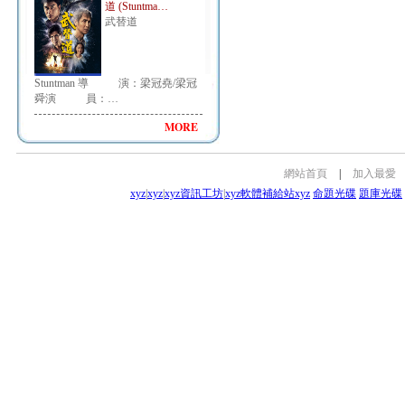
道 (Stuntma…
武替道
Stuntman 導 演：梁冠堯/梁冠
舜演 員：…
MORE
網站首頁
|
加入最愛
xyz
|
xyz
|
xyz資訊工坊
|
xyz軟體補給站
xyz
命題光碟
題庫光碟