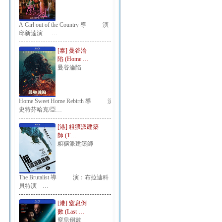
A Girl out of the Country 導 演：
邱新達演 …
[泰] 曼谷淪
陷 (Home …
曼谷淪陷
Home Sweet Home Rebirth 導 演：
史特芬哈克/亞…
[港] 粗獷派建築
師 (T…
粗獷派建築師
The Brutalist 導 演：布拉迪科
貝特演 …
[港] 窒息倒
數 (Last …
窒息倒數