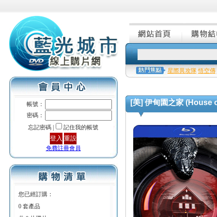
星際異攻隊
悟空傳
[美] 伊甸園之家 (House on
帳號：
密碼：
忘記密碼 |
記住我的帳號
免費註冊會員
您已經訂購：
0 套產品