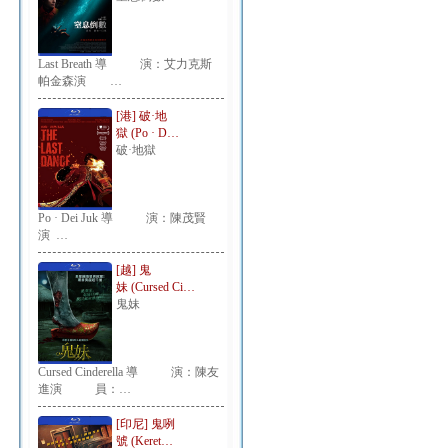
Last Breath 導 演：艾力克斯
帕金森演 …
[港] 破·地
獄 (Po · D…
破·地獄
Po · Dei Juk 導 演：陳茂賢
演 …
[越] 鬼
妹 (Cursed Ci…
鬼妹
Cursed Cinderella 導 演：陳友
進演 員：…
[印尼] 鬼咧
號 (Keret…