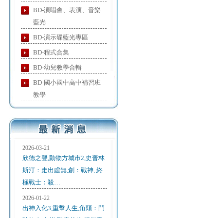
BD-演唱會、表演、音樂
藍光
BD-演示碟藍光專區
BD-程式合集
BD-幼兒教學合輯
BD-國小國中高中補習班
教學
2026-03-21
欣德之聲,動物方城市2,史普林
斯汀：走出虛無,創：戰神, 終
極戰士：殺…
2026-01-22
出神入化3,重擊人生,角頭：鬥