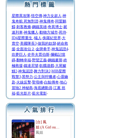
星際異攻隊
‧
悟空傳
‧
神力女超人
‧
神
鬼奇航 死無對證
‧
神鬼傳奇
‧
同盟鶼
鰈
‧
刺客教條
‧
鋼鐵英雄
‧
奇異博士
‧
屍
速列車
‧
神鬼獵人
‧
動物方城市
‧
死侍
‧
ID4星際重生
‧
蟻人
‧
侏羅紀世界
‧
大
賣空
‧
美國隊長3
‧
做我的奴隸
‧
絕命救
援
‧
全面攻佔２
‧
金牌拳手
‧
神鬼認證4
‧
吹夢巨人
‧
史帝夫賈伯斯
‧
攔截記憶
碼
‧
翻轉幸福
‧
野蠻正義
‧
鋼鐵麥斯
‧
終
極救援
‧
鐵達尼號
‧
飢餓遊戲
‧
大尾鱸
鰻2
‧
神鬼認證
‧
舞力對決2
‧
MIB星際
戰警3
‧
黑勢力
‧
公主與狩獵者
‧
心靈鑰
匙
‧
火線反擊
‧
聖母峰
‧
白鯨傳奇
‧
地心
冒險2 神秘島
‧
海底總動員
‧
江蕙 祝
福
‧
藍光影片
‧
藍光電影
‧
[台] 鳳
姐 (A Girl ou…
鳳姐