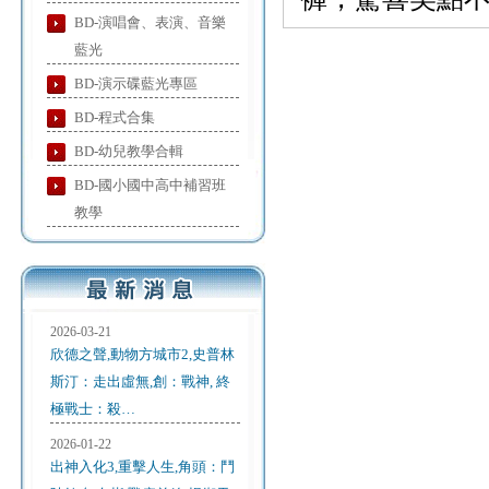
BD-演唱會、表演、音樂
藍光
BD-演示碟藍光專區
BD-程式合集
BD-幼兒教學合輯
BD-國小國中高中補習班
教學
2026-03-21
欣德之聲,動物方城市2,史普林
斯汀：走出虛無,創：戰神, 終
極戰士：殺…
2026-01-22
出神入化3,重擊人生,角頭：鬥