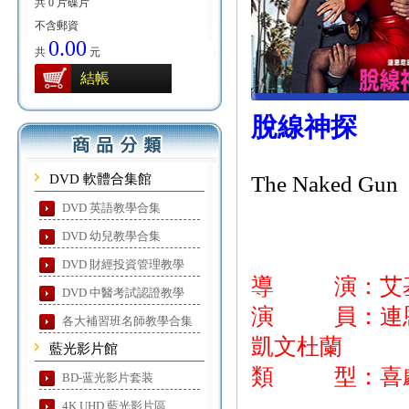
共 0 片碟片
不含郵資
0.00
共
元
結帳
脫線神探
DVD 軟體合集館
The Naked Gun
DVD 英語教學合集
DVD 幼兒教學合集
DVD 財經投資管理教學
導 演：艾
DVD 中醫考試認證教學
演 員：連恩尼
各大補習班名師教學合集
凱文杜蘭
藍光影片館
類 型：喜劇
BD-蓝光影片套装
4K UHD 藍光影片區