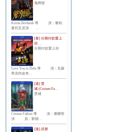
鬼咧號
Kereta Berdarah 導 演：黎刹
曼托瓦尼演 …
[泰] 分期付款愛上
你 …
分期付款愛上你
Love You to Debt 導 演：瓦蘇
蒂克特皮奇…
[港] 焚
城 (Cesium Fa…
焚城
Cesium Fallout 導 演：潘耀明
演 員：劉德…
[港] 武替