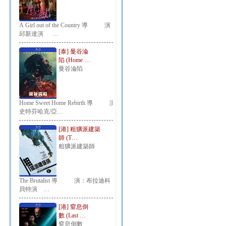
A Girl out of the Country 導 演：
邱新達演 …
[泰] 曼谷淪
陷 (Home …
曼谷淪陷
Home Sweet Home Rebirth 導 演：
史特芬哈克/亞…
[港] 粗獷派建築
師 (T…
粗獷派建築師
The Brutalist 導 演：布拉迪科
貝特演 …
[港] 窒息倒
數 (Last …
窒息倒數