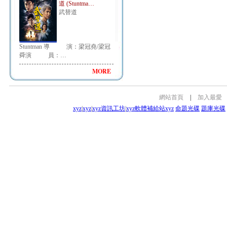
道 (Stuntma…
武替道
Stuntman 導 演：梁冠堯/梁冠
舜演 員：…
MORE
網站首頁
|
加入最愛
xyz
|
xyz
|
xyz資訊工坊
|
xyz軟體補給站
xyz
命題光碟
題庫光碟