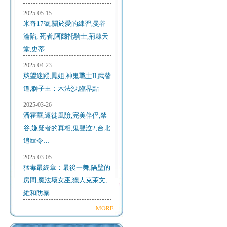
2025-05-15
米奇17號,關於愛的練習,曼谷
淪陷, 死者,阿爾托騎士,荊棘天
堂,史蒂…
2025-04-23
慾望迷蹤,鳳姐,神鬼戰士II,武替
道,獅子王：木法沙,臨界點
2025-03-26
潘霍華,遷徒風險,完美伴侶,禁
谷,嫌疑者的真相,鬼聲泣2,台北
追緝令…
2025-03-05
猛毒最終章：最後一舞,隔壁的
房間,魔法壞女巫,獵人克萊文,
維和防暴…
MORE