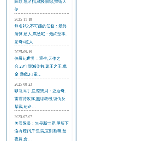
陣欸,無名指,戰疫前線,捍衛天
使
2025-11-19
無名弒2,不可能的任務：最終
清算,超人,厲陰宅：最終聖事,
驚奇4超人…
2025-09-19
侏羅紀世界：重生,天作之
合,28年毀滅倒數,萬王之王,獵
金·遊戲,F1電…
2025-08-23
馴龍高手,星際寶貝：史迪奇,
雷霆特攻隊,無線殺機,復仇反
擊戰,絕命…
2025-07-07
美國隊長：無畏新世界,屋簷下
沒有煙硝,千里馬,直到黎明,禁
夜屍,會…