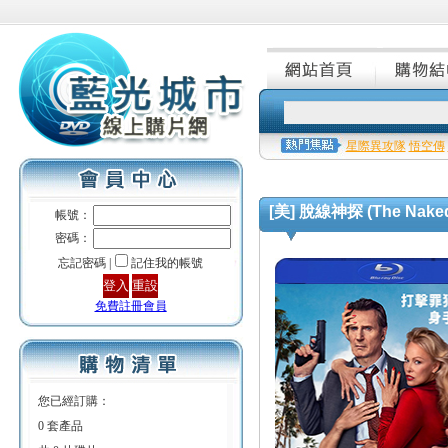
星際異攻隊
悟空傳
[美] 脫線神探 (The Naked
帳號：
密碼：
忘記密碼 |
記住我的帳號
免費註冊會員
您已經訂購：
0 套產品