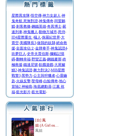
星際異攻隊
‧
悟空傳
‧
神力女超人
‧
神
鬼奇航 死無對證
‧
神鬼傳奇
‧
同盟鶼
鰈
‧
刺客教條
‧
鋼鐵英雄
‧
奇異博士
‧
屍
速列車
‧
神鬼獵人
‧
動物方城市
‧
死侍
‧
ID4星際重生
‧
蟻人
‧
侏羅紀世界
‧
大
賣空
‧
美國隊長3
‧
做我的奴隸
‧
絕命救
援
‧
全面攻佔２
‧
金牌拳手
‧
神鬼認證4
‧
吹夢巨人
‧
史帝夫賈伯斯
‧
攔截記憶
碼
‧
翻轉幸福
‧
野蠻正義
‧
鋼鐵麥斯
‧
終
極救援
‧
鐵達尼號
‧
飢餓遊戲
‧
大尾鱸
鰻2
‧
神鬼認證
‧
舞力對決2
‧
MIB星際
戰警3
‧
黑勢力
‧
公主與狩獵者
‧
心靈鑰
匙
‧
火線反擊
‧
聖母峰
‧
白鯨傳奇
‧
地心
冒險2 神秘島
‧
海底總動員
‧
江蕙 祝
福
‧
藍光影片
‧
藍光電影
‧
[台] 鳳
姐 (A Girl ou…
鳳姐