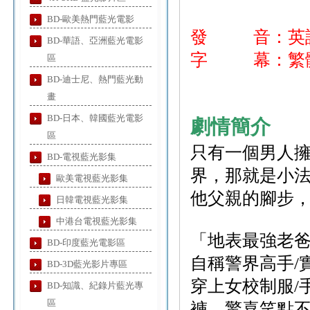
BD-歐美熱門藍光電影
發 音：英
BD-華語、亞洲藍光電影
字 幕：繁體
區
BD-迪士尼、熱門藍光動
畫
BD-日本、韓國藍光電影
劇情簡介
區
只有一個男人
BD-電視藍光影集
界，那就是小法
歐美電視藍光影集
他父親的腳步
日韓電視藍光影集
中港台電視藍光影集
「地表最強老
BD-印度藍光電影區
自稱警界高手/
BD-3D藍光影片專區
穿上女校制服/
BD-知識、紀錄片藍光專
區
褲，驚喜笑點不