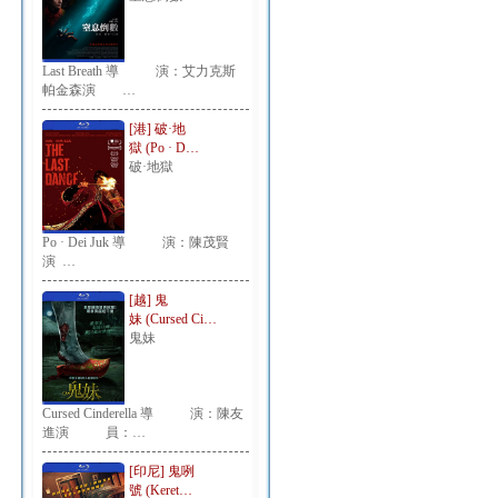
Last Breath 導 演：艾力克斯
帕金森演 …
[港] 破·地
獄 (Po · D…
破·地獄
Po · Dei Juk 導 演：陳茂賢
演 …
[越] 鬼
妹 (Cursed Ci…
鬼妹
Cursed Cinderella 導 演：陳友
進演 員：…
[印尼] 鬼咧
號 (Keret…