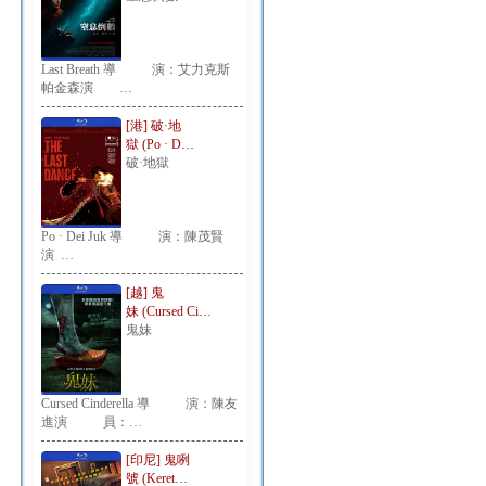
Last Breath 導 演：艾力克斯
帕金森演 …
[港] 破·地
獄 (Po · D…
破·地獄
Po · Dei Juk 導 演：陳茂賢
演 …
[越] 鬼
妹 (Cursed Ci…
鬼妹
Cursed Cinderella 導 演：陳友
進演 員：…
[印尼] 鬼咧
號 (Keret…