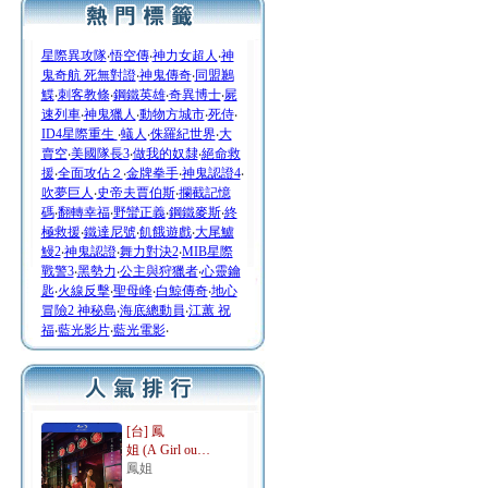
星際異攻隊
‧
悟空傳
‧
神力女超人
‧
神
鬼奇航 死無對證
‧
神鬼傳奇
‧
同盟鶼
鰈
‧
刺客教條
‧
鋼鐵英雄
‧
奇異博士
‧
屍
速列車
‧
神鬼獵人
‧
動物方城市
‧
死侍
‧
ID4星際重生
‧
蟻人
‧
侏羅紀世界
‧
大
賣空
‧
美國隊長3
‧
做我的奴隸
‧
絕命救
援
‧
全面攻佔２
‧
金牌拳手
‧
神鬼認證4
‧
吹夢巨人
‧
史帝夫賈伯斯
‧
攔截記憶
碼
‧
翻轉幸福
‧
野蠻正義
‧
鋼鐵麥斯
‧
終
極救援
‧
鐵達尼號
‧
飢餓遊戲
‧
大尾鱸
鰻2
‧
神鬼認證
‧
舞力對決2
‧
MIB星際
戰警3
‧
黑勢力
‧
公主與狩獵者
‧
心靈鑰
匙
‧
火線反擊
‧
聖母峰
‧
白鯨傳奇
‧
地心
冒險2 神秘島
‧
海底總動員
‧
江蕙 祝
福
‧
藍光影片
‧
藍光電影
‧
[台] 鳳
姐 (A Girl ou…
鳳姐