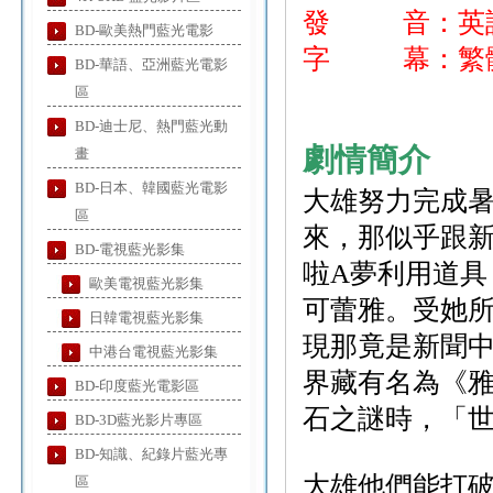
發 音：英
BD-歐美熱門藍光電影
字 幕：繁體
BD-華語、亞洲藍光電影
區
BD-迪士尼、熱門藍光動
劇情簡介
畫
BD-日本、韓國藍光電影
大雄努力完成
區
來，那似乎跟
BD-電視藍光影集
啦A夢利用道具
歐美電視藍光影集
可蕾雅。受她所
日韓電視藍光影集
現那竟是新聞
中港台電視藍光影集
界藏有名為《
BD-印度藍光電影區
石之謎時，「
BD-3D藍光影片專區
BD-知識、紀錄片藍光專
大雄他們能打
區