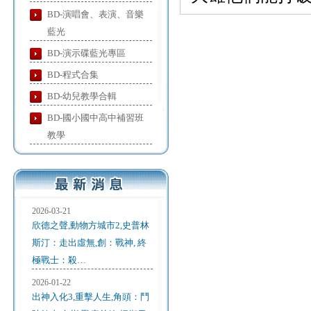
BD-演唱會、表演、音樂
藍光
BD-演示碟藍光專區
BD-程式合集
BD-幼兒教學合輯
BD-國小國中高中補習班
教學
2026-03-21
欣德之聲,動物方城市2,史普林
斯汀：走出虛無,創：戰神, 終
極戰士：殺…
2026-01-22
出神入化3,重擊人生,角頭：鬥