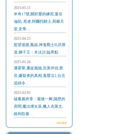
2025-05-15
米奇17號,關於愛的練習,曼谷
淪陷, 死者,阿爾托騎士,荊棘天
堂,史蒂…
2025-04-23
慾望迷蹤,鳳姐,神鬼戰士II,武替
道,獅子王：木法沙,臨界點
2025-03-26
潘霍華,遷徒風險,完美伴侶,禁
谷,嫌疑者的真相,鬼聲泣2,台北
追緝令…
2025-03-05
猛毒最終章：最後一舞,隔壁的
房間,魔法壞女巫,獵人克萊文,
維和防暴…
MORE