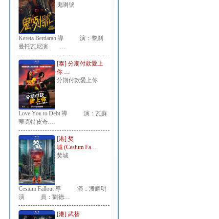
鬼咧號
Kereta Berdarah 導 演：黎刹
曼托瓦尼演 …
[泰] 分期付款愛上
你 …
分期付款愛上你
Love You to Debt 導 演：瓦蘇
蒂克特皮奇…
[港] 焚
城 (Cesium Fa…
焚城
Cesium Fallout 導 演：潘耀明
演 員：劉德…
[港] 武替