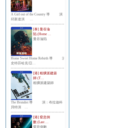
A Girl out of the Country 導 演：
邱新達演 …
[泰] 曼谷淪
陷 (Home …
曼谷淪陷
Home Sweet Home Rebirth 導 演：
史特芬哈克/亞…
[港] 粗獷派建築
師 (T…
粗獷派建築師
The Brutalist 導 演：布拉迪科
貝特演 …
[港] 窒息倒
數 (Last …
窒息倒數