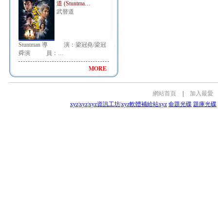
道 (Stuntma…
武替道
Stuntman 導 演：梁冠堯/梁冠
舜演 員：…
MORE
網站首頁
|
加入最愛
xyz
|
xyz
|
xyz資訊工坊
|
xyz軟體補給站
xyz
命題光碟
題庫光碟