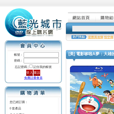
星際異攻隊
悟空傳
[美] 電影哆啦A夢：大雄的繪畫世界
帳號：
密碼：
忘記密碼 |
記住我的帳號
免費註冊會員
您已經訂購：
0 套產品