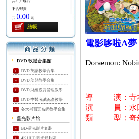
共 0 片碟片
不含郵資
0.00
共
元
結帳
電影哆啦A夢
DVD 軟體合集館
Doraemon: Nobita
DVD 英語教學合集
DVD 幼兒教學合集
DVD 財經投資管理教學
導 演：寺
DVD 中醫考試認證教學
演 員：水田山
各大補習班名師教學合集
類 型：奇幻
藍光影片館
BD-蓝光影片套装
4K UHD 藍光影片區