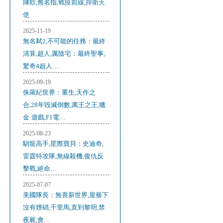
陣欸,無名指,戰疫前線,捍衛天
使
2025-11-19
無名弒2,不可能的任務：最終
清算,超人,厲陰宅：最終聖事,
驚奇4超人…
2025-09-19
侏羅紀世界：重生,天作之
合,28年毀滅倒數,萬王之王,獵
金·遊戲,F1電…
2025-08-23
馴龍高手,星際寶貝：史迪奇,
雷霆特攻隊,無線殺機,復仇反
擊戰,絕命…
2025-07-07
美國隊長：無畏新世界,屋簷下
沒有煙硝,千里馬,直到黎明,禁
夜屍,會…