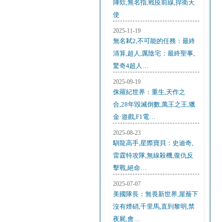
陣欸,無名指,戰疫前線,捍衛天
使
2025-11-19
無名弒2,不可能的任務：最終
清算,超人,厲陰宅：最終聖事,
驚奇4超人…
2025-09-19
侏羅紀世界：重生,天作之
合,28年毀滅倒數,萬王之王,獵
金·遊戲,F1電…
2025-08-23
馴龍高手,星際寶貝：史迪奇,
雷霆特攻隊,無線殺機,復仇反
擊戰,絕命…
2025-07-07
美國隊長：無畏新世界,屋簷下
沒有煙硝,千里馬,直到黎明,禁
夜屍,會…