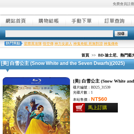
免費會員註
星際異攻隊
悟空傳
神力女超人
神鬼奇航 死無對證
神鬼傳奇
首頁
>>
BD-迪士尼、熱門藍
[美] 白雪公主 (Snow White and the Seven Dwarfs)(2025)
[美] 白雪公主 (Snow White and t
碟片編號：BD25_31539
光碟片數：1
NT$60
本站售價：
馬上訂購