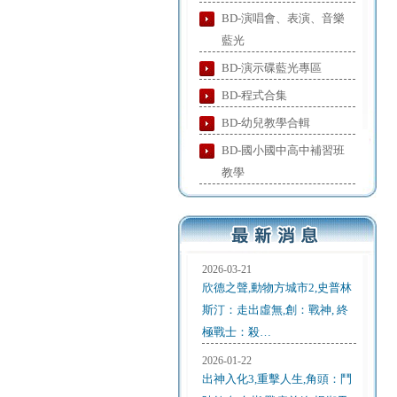
BD-演唱會、表演、音樂
藍光
BD-演示碟藍光專區
BD-程式合集
BD-幼兒教學合輯
BD-國小國中高中補習班
教學
2026-03-21
欣德之聲,動物方城市2,史普林
斯汀：走出虛無,創：戰神, 終
極戰士：殺…
2026-01-22
出神入化3,重擊人生,角頭：鬥