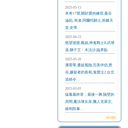
2025-05-15
米奇17號,關於愛的練習,曼谷
淪陷, 死者,阿爾托騎士,荊棘天
堂,史蒂…
2025-04-23
慾望迷蹤,鳳姐,神鬼戰士II,武替
道,獅子王：木法沙,臨界點
2025-03-26
潘霍華,遷徒風險,完美伴侶,禁
谷,嫌疑者的真相,鬼聲泣2,台北
追緝令…
2025-03-05
猛毒最終章：最後一舞,隔壁的
房間,魔法壞女巫,獵人克萊文,
維和防暴…
MORE