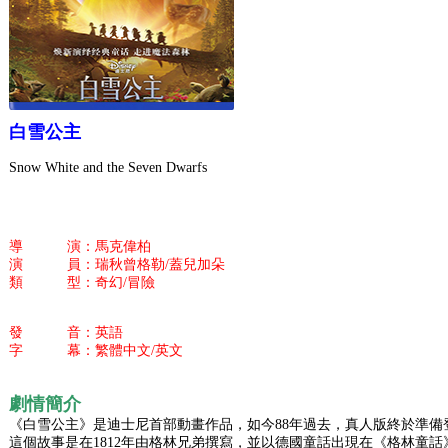
白雪公主
Snow White and the Seven Dwarfs
導 演：馬克偉柏
演 員：瑞秋曾格勒/蓋兒加朵
類 型：奇幻/冒險
發 音：英語
字 幕：繁體中文/英文
劇情簡介
《白雪公主》是迪士尼首部動畫作品，如今88年過去，真人版終於準備
這個故事是在1812年由格林兄弟撰寫，並以德國童話出現在《格林童話》