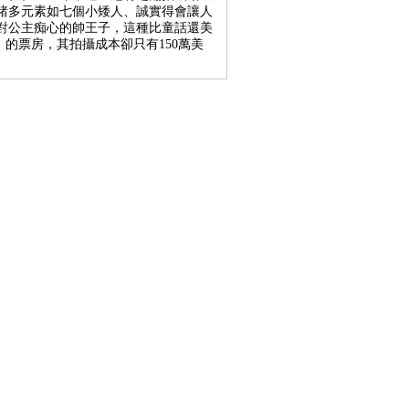
諸多元素如七個小矮人、誠實得會讓人
對公主痴心的帥王子，這種比童話還美
）的票房，其拍攝成本卻只有150萬美