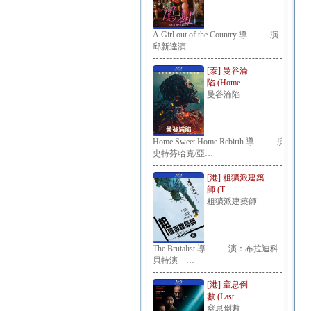
A Girl out of the Country 導 演：
邱新達演 …
[泰] 曼谷淪
陷 (Home …
曼谷淪陷
Home Sweet Home Rebirth 導 演：
史特芬哈克/亞…
[港] 粗獷派建築
師 (T…
粗獷派建築師
The Brutalist 導 演：布拉迪科
貝特演 …
[港] 窒息倒
數 (Last …
窒息倒數