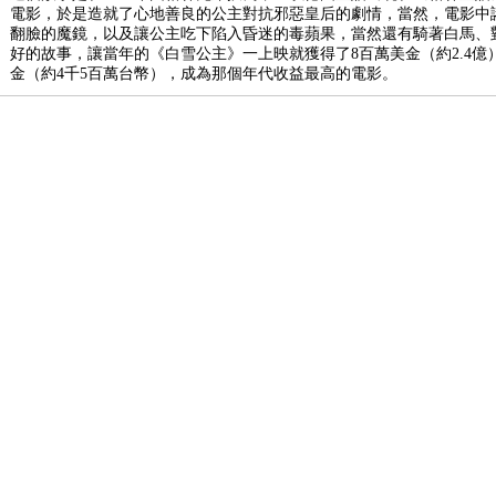
電影，於是造就了心地善良的公主對抗邪惡皇后的劇情，當然，電影中
翻臉的魔鏡，以及讓公主吃下陷入昏迷的毒蘋果，當然還有騎著白馬、
好的故事，讓當年的《白雪公主》一上映就獲得了8百萬美金（約2.4億
金（約4千5百萬台幣），成為那個年代收益最高的電影。