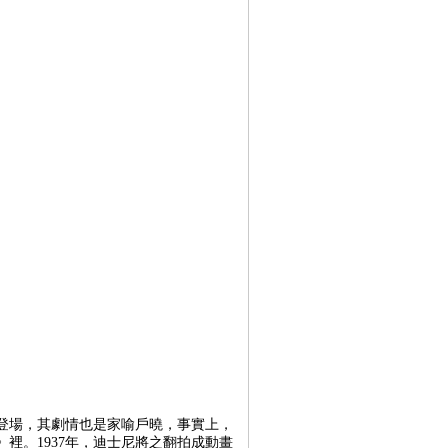
登場，其劇情也是家喻戶曉，事實上，
裡。1937年，迪士尼將之翻拍成動畫