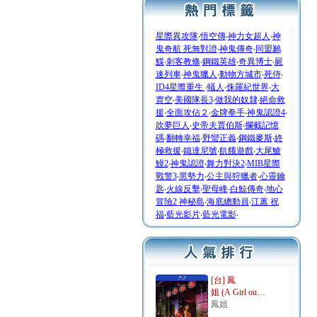
星際異攻隊
‧
悟空傳
‧
神力女超人
‧
神
鬼奇航 死無對證
‧
神鬼傳奇
‧
同盟鶼
鰈
‧
刺客教條
‧
鋼鐵英雄
‧
奇異博士
‧
屍
速列車
‧
神鬼獵人
‧
動物方城市
‧
死侍
‧
ID4星際重生
‧
蟻人
‧
侏羅紀世界
‧
大
賣空
‧
美國隊長3
‧
做我的奴隸
‧
絕命救
援
‧
全面攻佔２
‧
金牌拳手
‧
神鬼認證4
‧
吹夢巨人
‧
史帝夫賈伯斯
‧
攔截記憶
碼
‧
翻轉幸福
‧
野蠻正義
‧
鋼鐵麥斯
‧
終
極救援
‧
鐵達尼號
‧
飢餓遊戲
‧
大尾鱸
鰻2
‧
神鬼認證
‧
舞力對決2
‧
MIB星際
戰警3
‧
黑勢力
‧
公主與狩獵者
‧
心靈鑰
匙
‧
火線反擊
‧
聖母峰
‧
白鯨傳奇
‧
地心
冒險2 神秘島
‧
海底總動員
‧
江蕙 祝
福
‧
藍光影片
‧
藍光電影
‧
[台] 鳳
姐 (A Girl ou…
鳳姐